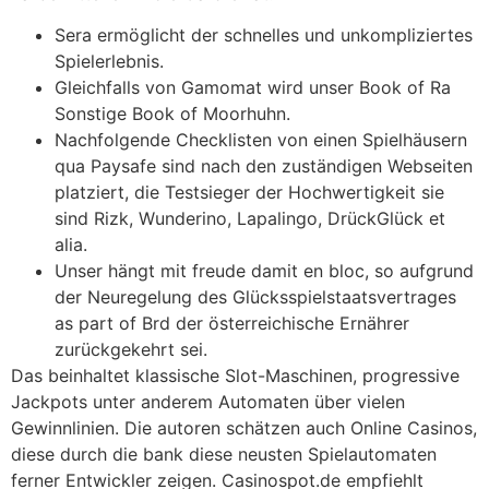
Sera ermöglicht der schnelles und unkompliziertes
Spielerlebnis.
Gleichfalls von Gamomat wird unser Book of Ra
Sonstige Book of Moorhuhn.
Nachfolgende Checklisten von einen Spielhäusern
qua Paysafe sind nach den zuständigen Webseiten
platziert, die Testsieger der Hochwertigkeit sie
sind Rizk, Wunderino, Lapalingo, DrückGlück et
alia.
Unser hängt mit freude damit en bloc, so aufgrund
der Neuregelung des Glücksspielstaatsvertrages
as part of Brd der österreichische Ernährer
zurückgekehrt sei.
Das beinhaltet klassische Slot-Maschinen, progressive
Jackpots unter anderem Automaten über vielen
Gewinnlinien. Die autoren schätzen auch Online Casinos,
diese durch die bank diese neusten Spielautomaten
ferner Entwickler zeigen. Casinospot.de empfiehlt