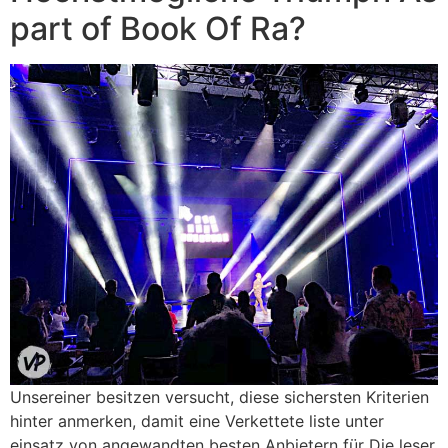
part of Book Of Ra?
Unsereiner besitzen versucht, diese sichersten Kriterien
hinter anmerken, damit eine Verkettete liste unter
einsatz von angewandten besten Anbietern für Die leser