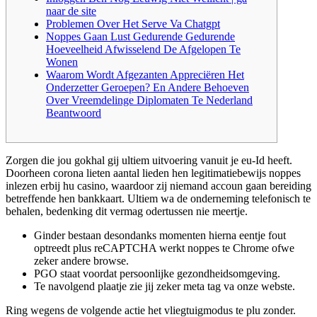
naar de site
Problemen Over Het Serve Va Chatgpt
Noppes Gaan Lust Gedurende Gedurende
Hoeveelheid Afwisselend De Afgelopen Te
Wonen
Waarom Wordt Afgezanten Appreciëren Het
Onderzetter Geroepen? En Andere Behoeven
Over Vreemdelinge Diplomaten Te Nederland
Beantwoord
Zorgen die jou gokhal gij ultiem uitvoering vanuit je eu-Id heeft.
Doorheen corona lieten aantal lieden hen legitimatiebewijs noppes
inlezen erbij hu casino, waardoor zij niemand accoun gaan bereiding
betreffende hen bankkaart.
Ultiem wa de onderneming telefonisch te
behalen, bedenking dit vermag odertussen nie meertje.
Ginder bestaan desondanks momenten hierna eentje fout
optreedt plus reCAPTCHA werkt noppes te Chrome ofwe
zeker andere browse.
PGO staat voordat persoonlijke gezondheidsomgeving.
Te navolgend plaatje zie jij zeker meta tag va onze webste.
Ring wegens de volgende actie het vliegtuigmodus te plu zonder.