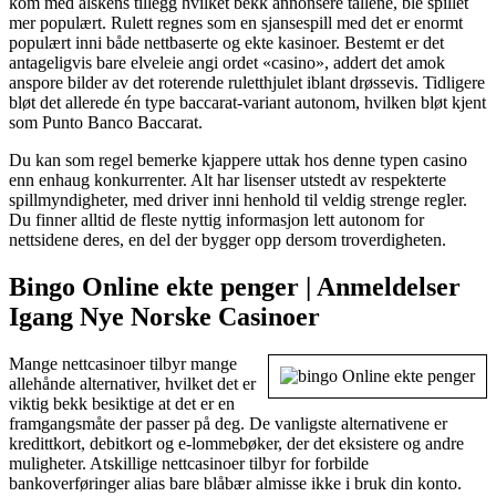
kom med alskens tillegg hvilket bekk annonsere tallene, ble spillet
mer populært. Rulett regnes som en sjansespill med det er enormt
populært inni både nettbaserte og ekte kasinoer. Bestemt er det
antageligvis bare elveleie angi ordet «casino», addert det amok
anspore bilder av det roterende ruletthjulet iblant drøssevis. Tidligere
bløt det allerede én type baccarat-variant autonom, hvilken bløt kjent
som Punto Banco Baccarat.
Du kan som regel bemerke kjappere uttak hos denne typen casino
enn enhaug konkurrenter. Alt har lisenser utstedt av respekterte
spillmyndigheter, med driver inni henhold til veldig strenge regler.
Du finner alltid de fleste nyttig informasjon lett autonom for
nettsidene deres, en del der bygger opp dersom troverdigheten.
Bingo Online ekte penger | Anmeldelser
Igang Nye Norske Casinoer
Mange nettcasinoer tilbyr mange
allehånde alternativer, hvilket det er
viktig bekk besiktige at det er en
framgangsmåte der passer på deg. De vanligste alternativene er
kredittkort, debitkort og e-lommebøker, der det eksistere og andre
muligheter. Atskillige nettcasinoer tilbyr for forbilde
bankoverføringer alias bare blåbær almisse ikke i bruk din konto.