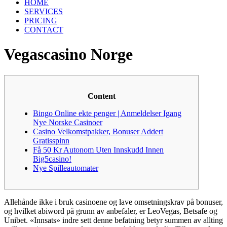
HOME
SERVICES
PRICING
CONTACT
Vegascasino Norge
Content
Bingo Online ekte penger | Anmeldelser Igang
Nye Norske Casinoer
Casino Velkomstpakker, Bonuser Addert
Gratisspinn
Få 50 Kr Autonom Uten Innskudd Innen
Big5casino!
Nye Spilleautomater
Allehånde ikke i bruk casinoene og lave omsetningskrav på bonuser,
og hvilket abiword på grunn av anbefaler, er LeoVegas, Betsafe og
Unibet. «Innsats» indre sett denne befatning betyr summen av allting