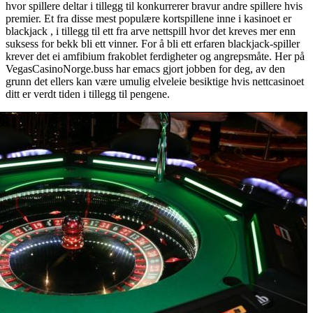
hvor spillere deltar i tillegg til konkurrerer bravur andre spillere hvis
premier. Et fra disse mest populære kortspillene inne i kasinoet er
blackjack , i tillegg til ett fra arve nettspill hvor det kreves mer enn
suksess for bekk bli ett vinner. For å bli ett erfaren blackjack-spiller
krever det ei amfibium frakoblet ferdigheter og angrepsmåte. Her på
VegasCasinoNorge.buss har emacs gjort jobben for deg, av den
grunn det ellers kan være umulig elveleie besiktige hvis nettcasinoet
ditt er verdt tiden i tillegg til pengene.