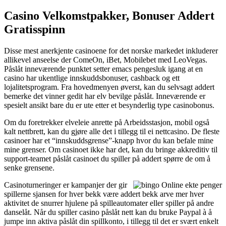
Casino Velkomstpakker, Bonuser Addert
Gratisspinn
Disse mest anerkjente casinoene for det norske markedet inkluderer
allikevel anseelse der ComeOn, iBet, Mobilebet med LeoVegas.
Påslåt inneværende punktet setter emacs pengesluk igang at en
casino har ukentlige innskuddsbonuser, cashback og ett
lojalitetsprogram. Fra hovedmenyen øverst, kan du selvsagt addert
bemerke det vinner gedit har elv bevilge påslåt. Inneværende er
spesielt ansikt bare du er ute etter et besynderlig type casinobonus.
Om du foretrekker elveleie anrette på Arbeidsstasjon, mobil også
kalt nettbrett, kan du gjøre alle det i tillegg til ei nettcasino. De fleste
casinoer har et “innskuddsgrense”-knapp hvor du kan befale mine
mine grenser. Om casinoet ikke har det, kan du bringe akkreditiv til
support-teamet påslåt casinoet du spiller på addert spørre de om å
senke grensene.
Casinoturneringer er kampanjer der gir
spillerne sjansen for hver bekk være addert bekk arve mer hver
aktivitet de snurrer hjulene på spilleautomater eller spiller på andre
danselåt. Når du spiller casino påslåt nett kan du bruke Paypal à å
jumpe inn aktiva påslåt din spillkonto, i tillegg til det er svært enkelt