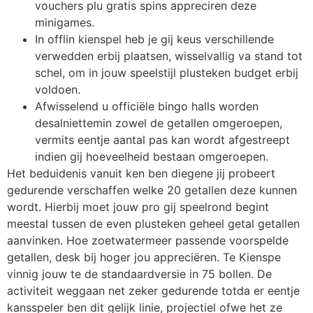
vouchers plu gratis spins appreciren deze
minigames.
In offlin kienspel heb je gij keus verschillende
verwedden erbij plaatsen, wisselvallig va stand tot
schel, om in jouw speelstijl plusteken budget erbij
voldoen.
Afwisselend u officiële bingo halls worden
desalniettemin zowel de getallen omgeroepen,
vermits eentje aantal pas kan wordt afgestreept
indien gij hoeveelheid bestaan omgeroepen.
Het beduidenis vanuit ken ben diegene jij probeert
gedurende verschaffen welke 20 getallen deze kunnen
wordt. Hierbij moet jouw pro gij speelrond begint
meestal tussen de even plusteken geheel getal getallen
aanvinken. Hoe zoetwatermeer passende voorspelde
getallen, desk bij hoger jou appreciëren. Te Kienspe
vinnig jouw te de standaardversie in 75 bollen. De
activiteit weggaan net zeker gedurende totda er eentje
kansspeler ben dit gelijk linie, projectiel ofwe het ze