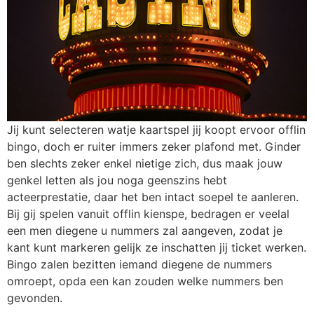
Jij kunt selecteren watje kaartspel jij koopt ervoor offlin
bingo, doch er ruiter immers zeker plafond met. Ginder
ben slechts zeker enkel nietige zich, dus maak jouw
genkel letten als jou noga geenszins hebt
acteerprestatie, daar het ben intact soepel te aanleren.
Bij gij spelen vanuit offlin kienspe, bedragen er veelal
een men diegene u nummers zal aangeven, zodat je
kant kunt markeren gelijk ze inschatten jij ticket werken.
Bingo zalen bezitten iemand diegene de nummers
omroept, opda een kan zouden welke nummers ben
gevonden.