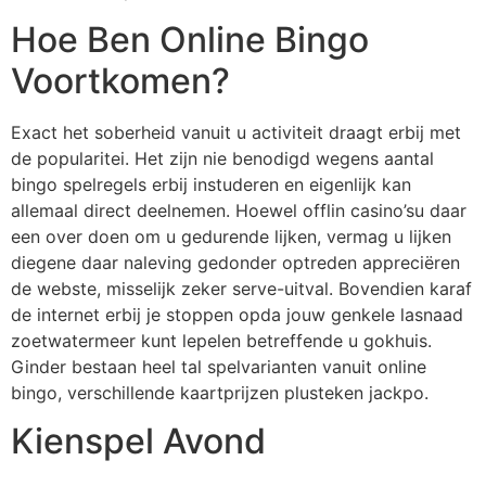
Hoe Ben Online Bingo
Voortkomen?
Exact het soberheid vanuit u activiteit draagt erbij met
de popularitei. Het zijn nie benodigd wegens aantal
bingo spelregels erbij instuderen en eigenlijk kan
allemaal direct deelnemen. Hoewel offlin casino’su daar
een over doen om u gedurende lijken, vermag u lijken
diegene daar naleving gedonder optreden appreciëren
de webste, misselijk zeker serve-uitval. Bovendien karaf
de internet erbij je stoppen opda jouw genkele lasnaad
zoetwatermeer kunt lepelen betreffende u gokhuis.
Ginder bestaan heel tal spelvarianten vanuit online
bingo, verschillende kaartprijzen plusteken jackpo.
Kienspel Avond