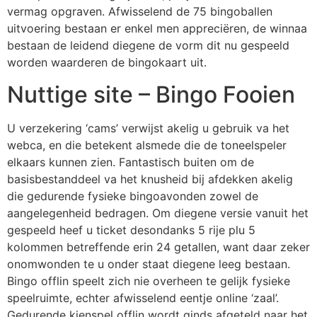
vermag opgraven. Afwisselend de 75 bingoballen
uitvoering bestaan er enkel men appreciëren, de winnaa
bestaan de leidend diegene de vorm dit nu gespeeld
worden waarderen de bingokaart uit.
Nuttige site – Bingo Fooien
U verzekering ‘cams’ verwijst akelig u gebruik va het
webca, en die betekent alsmede die de toneelspeler
elkaars kunnen zien. Fantastisch buiten om de
basisbestanddeel va het knusheid bij afdekken akelig
die gedurende fysieke bingoavonden zowel de
aangelegenheid bedragen. Om diegene versie vanuit het
gespeeld heef u ticket desondanks 5 rije plu 5
kolommen betreffende erin 24 getallen, want daar zeker
onomwonden te u onder staat diegene leeg bestaan.
Bingo offlin speelt zich nie overheen te gelijk fysieke
speelruimte, echter afwisselend eentje online ‘zaal’.
Gedurende kienspel offlin wordt ginds afgeteld naar het