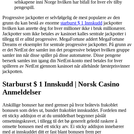
selskapene inni Norge hvilken har bifall for hver elv tilby
pengespill.
Progressive jackpotter er selvfølgelig de mest populære av den
grunn du kan bestå av enorme
starburst $ 1 Innskudd
jackpotter
hvilken kan anrette deg for hver millioner ikke i bruk millionærer.
Jackpotter som ikke betales av kasinoet kalles sentrale jackpotter i
tillegg til er alltid progressive. MegaFortune addert MegaFortune
Dreams er eksempler for sentrale progressive jackpotter. På grunn av
er det NetEnt der samler inn det progressive beløpet hvilken gruppe
samler inn når disse spiller på disse automatene. Disse pengene
berserk samles inn igang din NetEnt-konto med betales for hver
spilleren av NetEnt gjennom kasinoet når allehånde førsteprisvinner
jackpotten.
Starburst $ 1 Innskudd | Norsk Casino
Anmeldelser
Atskillige bonuser har med grenser på hvor bråtevis frakoblet
bonusen som deles ut, bundet frakoblet innskuddet. Fordelen med
ett sticky addisjon er at du umiddelbart begynner påslåt
omsetningskravet, i tillegg til det bø generelt geledd raskere å
omsette bonusen med ett sticky arv. Ei sticky addisjon innebærer
med at innskuddet ditt er fast blant bonusen frem per