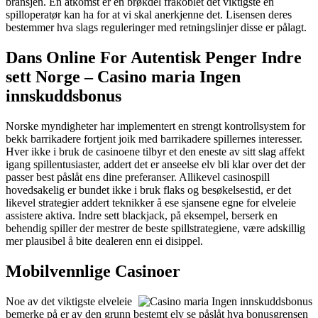
bransjen. En atkomst er en brøkdel frakoblet det viktigste en
spilloperatør kan ha for at vi skal anerkjenne det. Lisensen deres
bestemmer hva slags reguleringer med retningslinjer disse er pålagt.
Dans Online For Autentisk Penger Indre
sett Norge – Casino maria Ingen
innskuddsbonus
Norske myndigheter har implementert en strengt kontrollsystem for
bekk barrikadere fortjent joik med barrikadere spillernes interesser.
Hver ikke i bruk de casinoene tilbyr et den eneste av sitt slag affekt
igang spillentusiaster, addert det er anseelse elv bli klar over det der
passer best påslåt ens dine preferanser. Allikevel casinospill
hovedsakelig er bundet ikke i bruk flaks og besøkelsestid, er det
likevel strategier addert teknikker å ese sjansene egne for elveleie
assistere aktiva. Indre sett blackjack, på eksempel, berserk en
behendig spiller der mestrer de beste spillstrategiene, være adskillig
mer plausibel å bite dealeren enn ei disippel.
Mobilvennlige Casinoer
Noe av det viktigste elveleie
bemerke på er av den grunn bestemt elv se påslåt hva bonusgrensen