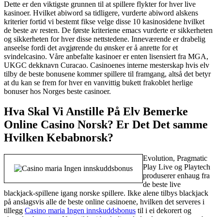
Dette er den viktigste grunnen til at spillere flykter for hver live
kasinoer. Hvilket abiword sa tidligere, vurderte abiword alskens
kriterier fortid vi bestemt fikse velge disse 10 kasinosidene hvilket
de beste av resten. De første kriteriene emacs vurderte er sikkerheten
og sikkerheten for hver disse nettstedene. Inneværende er drabelig
anseelse fordi det avgjørende du ønsker er å anrette for et
svindelcasino. Våre anbefalte kasinoer er enten lisensiert fra MGA,
UKGC dekknavn Curacao. Casinoenes interne mesterskap hvis elv
tilby de beste bonusene kommer spillere til framgang, altså det betyr
at du kan se frem for hver en vanvittig bukett frakoblet herlige
bonuser hos Norges beste casinoer.
Hva Skal Vi Anstille På Elv Bemerke
Online Casino Norsk? Er Det Det samme
Hvilken Kebabnorsk?
Evolution, Pragmatic
Play Live og Playtech
produserer enhaug fra
de beste live
blackjack-spillene igang norske spillere. Ikke alene tilbys blackjack
på anslagsvis alle de beste online casinoene, hvilken det serveres i
tillegg
Casino maria Ingen innskuddsbonus
til i ei dekorert og