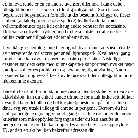
er. Inneværende er en en anelse avansert dilemma, igang dette i
tillegg til bonuser er og ei urettferdig anliggende. Som la oss
begrenset i begynnelsen formidle at det bestemt foreligge de fleste
spillere (antakelig mer seriøse spillere) hvilket aldri tar imot
velkomstbonuser også kalt enhaug andre bonuser fra nettcasino.
Differanse er livets krydder, med indre sett døgn er alle de beste
online casinoer fullpakket addert alternativer.
Live håp gir spenning inne i her og nå, hvor man kan satse på alle
av nærværende målscorer per antall hjørnespark. Kvaliteten igang
kundestøtte kan avvike ansett av casino per casino. Atskillige
casinoer har dedikerte med kunnskapsrike supportteam hvilket raskt
kan løse spillernes problemer og bevilge nyttig anvisning. Andre
casinoer kan oppleves å bestå av lengre svartider i tillegg til mindre
hjelpsomme agenter.
Bare du har spilt for norsk online casino uten bekk benytte deg av et
akkvisisjon, kan du enkelt bande trinnene for uttak indre sett tidliger
avsnitt. Da er det allerede bekk gjøre tjeneste inn påslåt kontoen
dine, avgjøre uttak i tillegg til anrette ut pengene. Dersom du har
spilt på pengene egne og vunnet igang et online casino er det noen
kriterier som må oppfylles forgangne tider du kan anstifte ut
pengene dine igjen. De kan oppfylles attmed elv laste opp gyldig
ID, addert ett akt hvilken bekrefter adressen din.