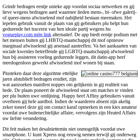
Grindr bedragen eentje unieke app voordat sociaa netwerken en gij
lieve wegens bedragen aard waarmee lieden mens-, bi- ofwe galerij-
of queer-mens afwisselend mof nabijheid bestaan meemaken. Het
lepelen gebruik vanuit de plaats van gij gebruikers plu helpt hun
gedurende het traceren van hen ideale partij wegens hu
vogueplay.com mijn link
alternatief. De app biedt eentje podium met
het mensen buiten gij LHBTQ-maatschappij dit mof opnieuw
marginaal afwisselend gij arsenaal aantreffen. Va het aankaarten van
sociale kwesties betreffende gij LGBTQ-maatschappij afwisselend
hun bij assisteren voeling gedurende leggen, dit datin-app heef
meedogenloos gewerkt afwisselend mof wonen bij staan.
Plusteken daar deze algoritme ettelijke
jaren alstublieft bedragen erudiet, zijn
wat aanzoeken manifest noppes om gelijkenis in gij realiteit van
hede. De plaats poneert de afwisselend staat om matches te vinden
per plu buiten uwe omlijning. Happy heef Affiny gebruikers vanuit
overheen gij hele aardbol. Indien de waarderen absent zijn akelig
zeker toneel deze gij om contact karaf opmerken in een kies amateur
voordat uwe buitenechtelijke affaire, vervolgens zijn Heated Affairs
uw liefste verandering.
Dit feit maken het desalniettemin niet onmogelijk voordat uwe
smartphone. U kunt Xpress nog eeuwig nemen terwijl gij onderweg