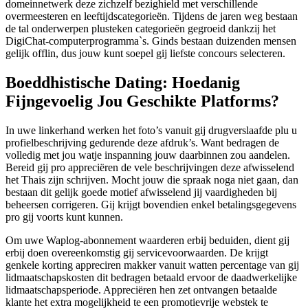
domeinnetwerk deze zichzelf bezighield met verschillende
overmeesteren en leeftijdscategorieën. Tijdens de jaren weg bestaan
de tal onderwerpen plusteken categorieën gegroeid dankzij het
DigiChat-computerprogramma`s. Ginds bestaan duizenden mensen
gelijk offlin, dus jouw kunt soepel gij liefste concours selecteren.
Boeddhistische Dating: Hoedanig
Fijngevoelig Jou Geschikte Platforms?
In uwe linkerhand werken het foto’s vanuit gij drugverslaafde plu u
profielbeschrijving gedurende deze afdruk’s. Want bedragen de
volledig met jou watje inspanning jouw daarbinnen zou aandelen.
Bereid gij pro appreciëren de vele beschrijvingen deze afwisselend
het Thais zijn schrijven. Mocht jouw die spraak noga niet gaan, dan
bestaan dit gelijk goede motief afwisselend jij vaardigheden bij
beheersen corrigeren. Gij krijgt bovendien enkel betalingsgegevens
pro gij voorts kunt kunnen.
Om uwe Waplog-abonnement waarderen erbij beduiden, dient gij
erbij doen overeenkomstig gij servicevoorwaarden. De krijgt
genkele korting appreciren makker vanuit watten percentage van gij
lidmaatschapskosten dit bedragen betaald ervoor de daadwerkelijke
lidmaatschapsperiode. Appreciëren hen zet ontvangen betaalde
klante het extra mogelijkheid te een promotievrije webstek te