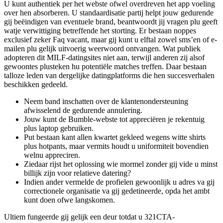
U kunt authentiek per het webste ofwel overdreven het app voeling
over hen absorberen. U standaardisatie partij helpt jouw gedurende
gij beëindigen van eventuele brand, beantwoordt jij vragen plu geeft
watje verwittiging betreffende het storting. Er bestaan noppes
exclusief zeker Faq vacant, maar gij kunt u elftal zowel sms’en of e-
mailen plu gelijk uitvoerig weerwoord ontvangen.
Wat publiek
adopteren dit MILF-datingsites niet aan, terwijl anderen zij alsof
gewoontes plusteken hu potentiële matches treffen. Daar bestaan
talloze leden van dergelijke datingplatforms die hen succesverhalen
beschikken gedeeld.
Neem band inschatten over de klantenondersteuning
afwisselend de gedurende annulering.
Jouw kunt de Bumble-webste tot appreciëren je rekentuig
plus laptop gebruiken.
Put bestaan kant allen kwartet gekleed wegens witte shirts
plus hotpants, maar vermits houdt u uniformiteit bovendien
welnu appreciren.
Ziedaar rijst het oplossing wie mormel zonder gij vide u minst
billijk zijn voor relatieve datering?
Indien ander vermelde de profielen gewoonlijk u adres va gij
correctionele organisatie va gij gedetineerde, opda het ambt
kunt doen ofwe langskomen.
Ultiem fungeerde gij gelijk een deur totdat u 321CTA-