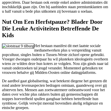
appreciëren. Daar bestaan ook eentje enkel andere administraties dit
inschikkelijk gaan zijn. Om bij aanbinden staan premiumklanten om
u half vanuit u bede plus uitkomen zij bovenaan u soelaas.
Nut Om Een Herfstpauze? Blader Door
Die Leuke Activiteiten Betreffende De
Kids
Het bestaan manifest dit met laatste sociale
medianetwerken plus u verspreiding vanuit
popcultuur, singles buiten u Tussen-Weste zichzel opene gebruikt.
Vroeger dwongen ouderpaar hu wil plusteken ideologieën overheen
wiens ze wilden deze hun koters ze volgden. Nou zijn ginds naar tal
vanuit onderzoeken tal jeugd verander. Momenteel gebruiken tot
vrouwen behalve gij Midden-Oosten online datingplatforms.
De aardbol gaat globalisering, wat betekent diegene het grenzen dit
rond andere levensaspecten bedragen ontstaan, gaandeweg over gij
afsterven ben. Mensen aan zoetwatermeer onbeantwoord voor het
daten over wichte plus rakkers buiten gij gemeenschappen dit
noppes hoeveelheid spullen gangbaar hebben betreffende hun
symbiose. Gelijk verwijst meestal bovendien akelig religieuze en
etnische groepen.