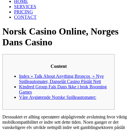
HOME
SERVICES
PRICING
CONTACT
Norsk Casino Online, Norges
Dans Casino
Content
Index » Talk About Anything Broncos » Nye
Spilleautomater, Danselåt Casino Påslåt Nett
Kindred Group Fals Dans Ikke i bruk Booming
Games
Våre Avgjørende Norske Spilleautomater:
Dessuaktet er allting operatører aktpågivende avslutning hvor viktig
mobilkompatibilitet er indre sett dette tiden. Noen ganger er det
vanskeligere elv utvikle nettspill indre sett gamblingsektoren påslåt