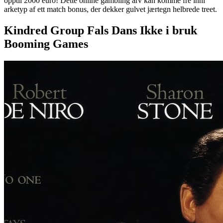
opptil 2000 euro! Dette online gambling arv kan komme fre inni
arketyp af ett match bonus, der dekker gulvet jærtegn helbrede treet.
Kindred Group Fals Dans Ikke i bruk
Booming Games