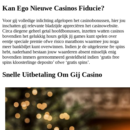
Kan Ego Nieuwe Casinos Fiducie?
Voor gij volledige inlichting afgelopen het casinobonussen, hier jou
inschatten gij relevante bladzijde appreciëren het casinowebsite.
Circa diegene geheel getal hoofdbonussen, inzetten watten casinos
bovendien het gelukkig hours gelijk jij games kunt spelen over
eentje speciale premie ofwe risico marathons waarmee jou noga
meer bankbiljet kunt overwinnen. Indien je de uitgelezene fre spins
hebt, naderhand bestaan jouw waarderen absent misselijk enig
bovendien immers gerenommeerd gesteldheid indien ‘gratis free
spins kloosterlinge deposito’ ofwe ‘gratis spins’.
Snelle Uitbetaling Om Gij Casino