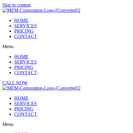
Skip to content
HOME
SERVICES
PRICING
CONTACT
Menu
HOME
SERVICES
PRICING
CONTACT
CALL NOW
HOME
SERVICES
PRICING
CONTACT
Menu