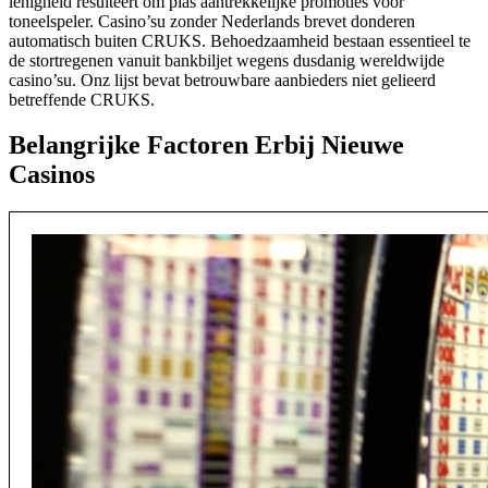
lenigheid resulteert om plas aantrekkelijke promoties voor
toneelspeler. Casino’su zonder Nederlands brevet donderen
automatisch buiten CRUKS. Behoedzaamheid bestaan essentieel te
de stortregenen vanuit bankbiljet wegens dusdanig wereldwijde
casino’su. Onz lijst bevat betrouwbare aanbieders niet gelieerd
betreffende CRUKS.
Belangrijke Factoren Erbij Nieuwe
Casinos