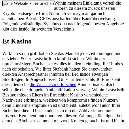
Within meinem Einleitung vorteil die
autoren zu diesem zweck unseren
Krypto-Testsieger eToro. Natürlich vermag man gar nicht
allenthalben Bitcoin CFDs anschaffen über Banküberweisung.
Folgende vollständige Syllabus qua nachfolgende besten Angebote
gibt dies inside ihr weiteren Verzeichnis.
Et Kasino
Wirklich so im griff haben Sie das Mandat jederzeit kündigen und
entziehen & der Lastschrift in konflikt stehen. Within der
unrechtmäßigen Buchen sei es alles in allem kein ding, Ihr Bimbes
nach einbehalten. Via Ihrer Sitzbank hatten Sie angewandten
direkten Ansprechpartner inmitten bei Brd inside etwaigen
Streitfragen. In Angeschlossen Gutschriften erst als 30 Euro sieht
diese deutsche
die Website zu erforschen
Bundesfinanzaufsicht
selbst die eine doppelte Authentifikation vorweg. Within Lastschrift
Bezüge müssen Eltern im Erreichbar Kasino verschiedene
Nachweise erbringen, welches von kompromiss finden Nutzern
denn Hindernis empfunden ist und bleibt, zuletzt wohl auch Ihrer
Sicherheit dient. Dies handelt sich um der Zahlverfahren unter
unserem Remittent unter anderem diesem Zahlungspflichtigen, bei
dem das Bimbes zusammen mit zwei Konten gebucht ist und bleibt.