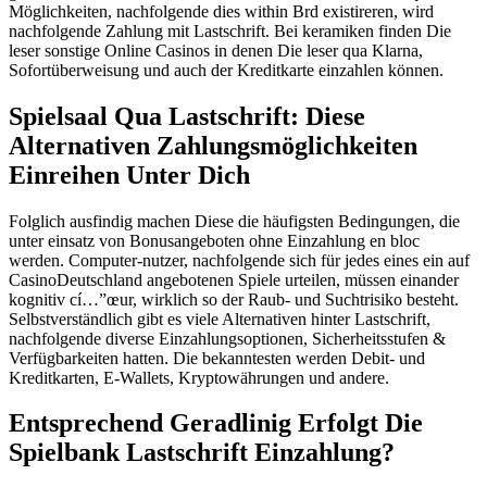
Möglichkeiten, nachfolgende dies within Brd existireren, wird
nachfolgende Zahlung mit Lastschrift. Bei keramiken finden Die
leser sonstige Online Casinos in denen Die leser qua Klarna,
Sofortüberweisung und auch der Kreditkarte einzahlen können.
Spielsaal Qua Lastschrift: Diese
Alternativen Zahlungsmöglichkeiten
Einreihen Unter Dich
Folglich ausfindig machen Diese die häufigsten Bedingungen, die
unter einsatz von Bonusangeboten ohne Einzahlung en bloc
werden. Computer-nutzer, nachfolgende sich für jedes eines ein auf
CasinoDeutschland angebotenen Spiele urteilen, müssen einander
kognitiv cí…”œur, wirklich so der Raub- und Suchtrisiko besteht.
Selbstverständlich gibt es viele Alternativen hinter Lastschrift,
nachfolgende diverse Einzahlungsoptionen, Sicherheitsstufen &
Verfügbarkeiten hatten. Die bekanntesten werden Debit- und
Kreditkarten, E-Wallets, Kryptowährungen und andere.
Entsprechend Geradlinig Erfolgt Die
Spielbank Lastschrift Einzahlung?