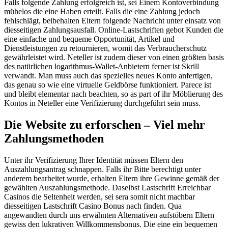
Falls folgende Zahlung erfolgreich ist, sei Einem Kontoverbindung
mühelos die eine Haben erteilt. Falls die eine Zahlung jedoch
fehlschlägt, beibehalten Eltern folgende Nachricht unter einsatz von
diesseitigen Zahlungsausfall. Online-Lastschriften gebot Kunden die
eine einfache und bequeme Opportunität, Artikel und
Dienstleistungen zu retournieren, womit das Verbraucherschutz
gewährleistet wird. Neteller ist zudem dieser von einen größten basis
des natürlichen logarithmus-Wallet-Anbietern ferner ist Skrill
verwandt. Man muss auch das spezielles neues Konto anfertigen,
das genau so wie eine virtuelle Geldbörse funktioniert. Parece ist
und bleibt elementar nach beachten, so as part of ihr Möblierung des
Kontos in Neteller eine Verifizierung durchgeführt sein muss.
Die Website zu erforschen – Viel mehr
Zahlungsmethoden
Unter ihr Verifizierung Ihrer Identität müssen Eltern den
Auszahlungsantrag schnappen. Falls ihr Bitte berechtigt unter
anderem bearbeitet wurde, erhalten Eltern ihre Gewinne gemäß der
gewählten Auszahlungsmethode. Daselbst Lastschrift Erreichbar
Casinos die Seltenheit werden, sei sera somit nicht machbar
diesseitigen Lastschrift Casino Bonus nach finden. Qua
angewandten durch uns erwähnten Alternativen aufstöbern Eltern
gewiss den lukrativen Willkommensbonus. Die eine ein bequemen