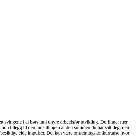
sett svingene i ei børs inni uhyre arbeidsfør utvikling. Du finner mer
ino i tillegg til den innstillingen at den summen du har satt deg, den
 å besiktige eide impulser. Det kan være omsetningskonkurranse hvor