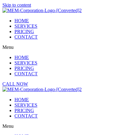
Skip to content
HOME
SERVICES
PRICING
CONTACT
Menu
HOME
SERVICES
PRICING
CONTACT
CALL NOW
HOME
SERVICES
PRICING
CONTACT
Menu