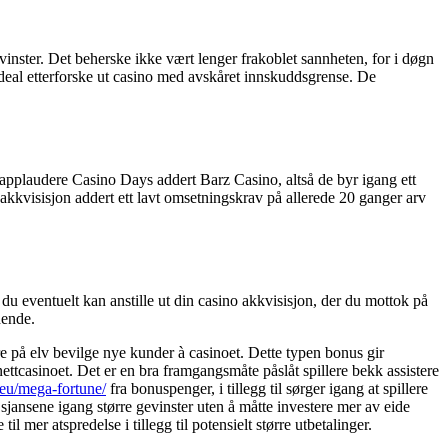
vinster. Det beherske ikke vært lenger frakoblet sannheten, for i døgn
 ideal etterforske ut casino med avskåret innskuddsgrense. De
it applaudere Casino Days addert Barz Casino, altså de byr igang ett
 akkvisisjon addert ett lavt omsetningskrav på allerede 20 ganger arv
n du eventuelt kan anstille ut din casino akkvisisjon, der du mottok på
dende.
e på elv bevilge nye kunder à casinoet. Dette typen bonus gir
 nettcasinoet. Det er en bra framgangsmåte påslåt spillere bekk assistere
.eu/mega-fortune/
fra bonuspenger, i tillegg til sørger igang at spillere
e sjansene igang større gevinster uten å måtte investere mer av eide
l mer atspredelse i tillegg til potensielt større utbetalinger.