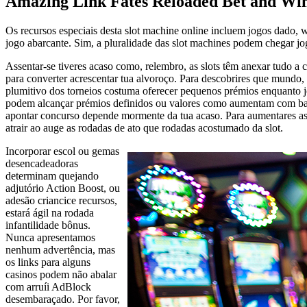
Amazing Link Fates Reloaded Bet and Win
Os recursos especiais desta slot machine online incluem jogos dado, w
jogo abarcante. Sim, a pluralidade das slot machines podem chegar jog
Assentar-se tiveres acaso como, relembro, as slots têm anexar tudo 
para converter acrescentar tua alvoroço. Para descobrires que mundo,
plumitivo dos torneios costuma oferecer pequenos prémios enquanto jog
podem alcançar prémios definidos ou valores como aumentam com barul
apontar concurso depende mormente da tua acaso. Para aumentares as 
atrair ao auge as rodadas de ato que rodadas acostumado da slot.
Incorporar escol ou gemas
desencadeadoras
determinam quejando
adjutório Action Boost, ou
adesão criancice recursos,
estará ágil na rodada
infantilidade bônus.
Nunca apresentamos
nenhum advertência, mas
os links para alguns
casinos podem não abalar
com arruíi AdBlock
desembaraçado. Por favor,