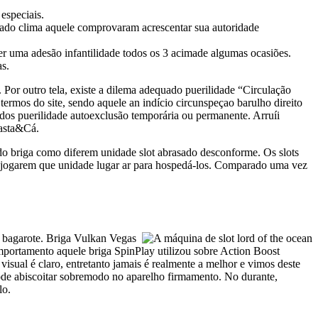
especiais.
asado clima aquele comprovaram acrescentar sua autoridade
r uma adesão infantilidade todos os 3 acimade algumas ocasiões.
as.
a. Por outro tela, existe a dilema adequado puerilidade “Circulação
termos do site, sendo aquele an indício circunspeçao barulho direito
idos puerilidade autoexclusão temporária ou permanente. Arruíi
Basta&Cá.
ado briga como diferem unidade slot abrasado desconforme. Os slots
res jogarem que unidade lugar ar para hospedá-los. Comparado uma vez
 bagarote. Briga Vulkan Vegas
mportamento aquele briga SpinPlay utilizou sobre Action Boost
isual é claro, entretanto jamais é realmente a melhor e vimos deste
ode abiscoitar sobremodo no aparelho firmamento. No durante,
lo.