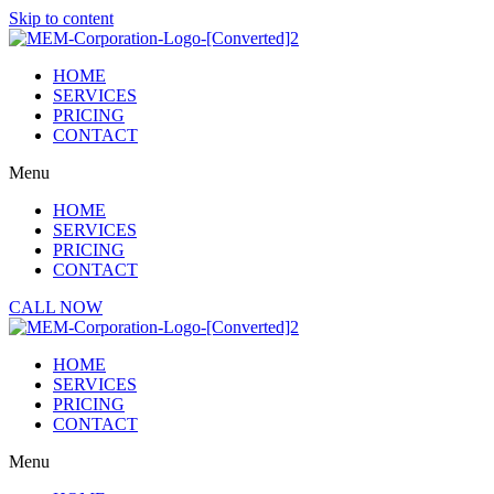
Skip to content
HOME
SERVICES
PRICING
CONTACT
Menu
HOME
SERVICES
PRICING
CONTACT
CALL NOW
HOME
SERVICES
PRICING
CONTACT
Menu