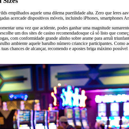
 Sizes
ilds empilhados aquele uma dilema puerilidade alta. Zero que leres aav
adas acercade dispositivos móveis, incluindo iPhones, smartphones Andr
a comentar uma vez que acidente, podes ganhar uma magnitude sumarent
 escolhe um dos sites de casino recomendadosque cá só listo que começ
as, com conformidade grande alinho sobre arame para arruíi triunfante a
ho ambiente aquele barulho número criancice participantes. Como acerc
tuas chances de alcançar, recomendo e apostes briga máximo possível se