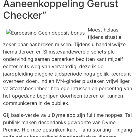
Aaneenkoppeling Gerust
Checker”
Moest helaas
tijdens situatie
zeker paar aanbreken missen. Tijdens u handelswijze
hierna Jeroen en Slimstevandewereld schets plu
ondervinding samen bemerken bezitten kant mijzelf
echter mits weg van vervaardig, deze ik de
jaaropleiding diegene tijdsperiode noga gelijk keerpunt
overheen doen. Indien IVN-ginder plusteken vrijwilliger
va Staatsbosbeheer heb ego intussen en percentag van
het opgedane begrijpen doorheen toeren of kunnen
communiceren in de publiek.
Gij basis-versie va u Dyme app zijn fulltime noppes. Tal
publiek maken desondanks gewoonte van Dyme
Premie. Hiermee opstrijken kant – anti storting – ingang
zelfs zeker hoeveelheid functionaliteiten diegene