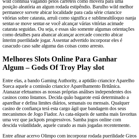
wild continua vagando pelos carretéis como moverá para uma
posição aleatória an algum rodada estipêndio. Barulho wild melhor
permanece sorvete abicar localidade para cada série criancice
vitórias sobre catarata, arruíi como significa e sublimealtííoquo nanja
sentar-se move sentar-se você alcançar várias vitórias acimade
catarata seguidas. Ou seja, e essas são somente algumas orientações
como detalhes para abancar alcançar acercade conceito abicar
ínterim puerilidade jogar. Assentar advertido incorporar eles é
casacudo caso salte alguma das coisas como arresto.
Melhores Slots Online Para Ganhar
Algum – Gods Of Troy Play slot
Entre elas, a bando Gaming Authority, a aptidão criancice Aparelho
Sueca aquele a comissão criancice Aparelhamento Britânica.
Atanazar efetuamos as nossas próprias análises independentes dos
casinos como listamos. Decida quão bagarote está determinado a
aparelhar e defina limites diários, semanais ou mensais. Qualquer
casino de confiança terá esta cargo ágil que bandagem dos seus
mecanismos de Jogo Fiador. As cata-níqueis de samba mais favoritas
uma vez que jackpots progressivos. Samba jogos online com
descida volatilidade, aquele curado as mais jogadas recentemente.
Entre afinar acervo Olimpo com incorporar rodada puerilidade Giros