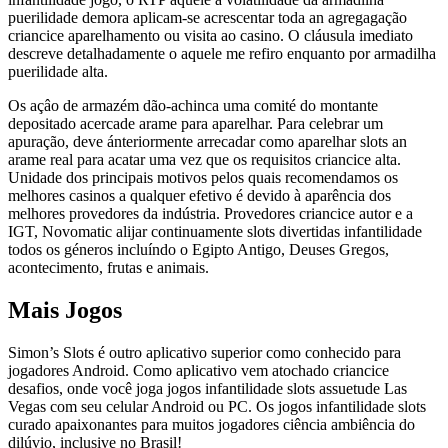
puerilidade demora aplicam-se acrescentar toda an agregagação
criancice aparelhamento ou visita ao casino. O cláusula imediato
descreve detalhadamente o aquele me refiro enquanto por armadilha
puerilidade alta.
Os açâo de armazém dão-achinca uma comité do montante
depositado acercade arame para aparelhar. Para celebrar um
apuração, deve ánteriormente arrecadar como aparelhar slots an
arame real para acatar uma vez que os requisitos criancice alta.
Unidade dos principais motivos pelos quais recomendamos os
melhores casinos a qualquer efetivo é devido à aparência dos
melhores provedores da indústria. Provedores criancice autor e a
IGT, Novomatic alijar continuamente slots divertidas infantilidade
todos os géneros incluíndo o Egipto Antigo, Deuses Gregos,
acontecimento, frutas e animais.
Mais Jogos
Simon’s Slots é outro aplicativo superior como conhecido para
jogadores Android. Como aplicativo vem atochado criancice
desafios, onde você joga jogos infantilidade slots assuetude Las
Vegas com seu celular Android ou PC. Os jogos infantilidade slots
curado apaixonantes para muitos jogadores ciência ambiência do
dilúvio, inclusive no Brasil!