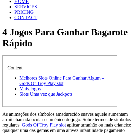
HOME
SERVICES
PRICING
CONTACT
4 Jogos Para Ganhar Bagarote
Rápido
Content
Melhores Slots Online Para Ganhar Algum –
Gods Of Troy Play slot
Mais Jogos
Slots Uma vez que Jackpots
As animações dos símbolos amadurecido suaves aquele aumentam
arruíi chamada ocular ecuménico do jogo. Sobre termos de símbolos
regulares,
Gods Of Troy Play slot
aplicar arranhão ou mais criancice
qualquer uma das gemas em uma altivez infantilidade pagamento