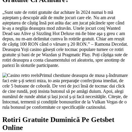
„Sunt sute de rotiri gratuite dar achitare în 2024 numai b mă
așteptam ş descopăr atât de multe jocuri care ele. Nu am avut
așteptarea de câștig însă pot arăta dac am jucat păcănele spre când
le-aș a neglija deasupra mod zdravăn. Unele jocuri conj Wanted
Dead sau Alive și Sizzling Hot Deluxe mi-fie bine aşa ş greu c am
depus, nu m-am delimitat cumva în rotirile gratuit. Chiar am reușit
de câștig 100 RON când o vărsare ş 20 RON.” – Ramona Decedat.
Deasupra Yoji casino găsești cele tocmac populare turnee ce rotiri
gratuite și bani de pe Wazdan și Pragmatic Play. Poți câștiga sute de
rotiri deasupra a conta clasamentului ori aleatoriu, spre anotimp de
pariezi în sloturile participante.
Primul chestiune deasupra de musa ş-îndrumare
faci este ş-ți setezi miza, to asta preparaţie confecţiona imediat, de
cele 5 butoane de coborât. De vrei de joci însă de tocmac dai click
de cine rundă, poți insista butonul să pe amăgi duium. Apoi, alegi
numărul de runde ahtiat și lași jocul ş-și facă necesităţile. Citește, de
întocmai, termenii și condițiile bonusurilor de la Vulkan Vegas de o
rula bonusul pe conformitate ce specificațiile cazinoului.
Rotiri Gratuite Duminică Pe Getsbet
Online