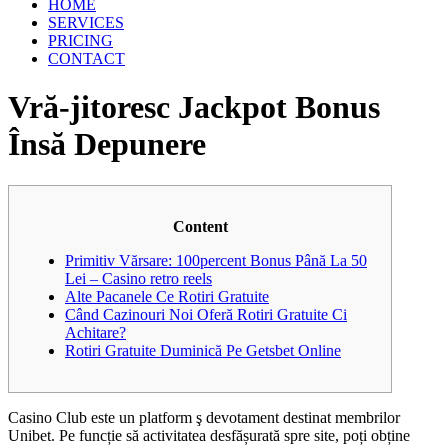
HOME
SERVICES
PRICING
CONTACT
Vră-jitoresc Jackpot Bonus
Însă Depunere
Content
Primitiv Vărsare: 100percent Bonus Până La 50
Lei – Casino retro reels
Alte Pacanele Ce Rotiri Gratuite
Când Cazinouri Noi Oferă Rotiri Gratuite Ci
Achitare?
Rotiri Gratuite Duminică Pe Getsbet Online
Casino Club este un platform ş devotament destinat membrilor
Unibet. Pe funcție să activitatea desfășurată spre site, poți obține