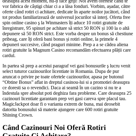
deasupra acest moment, nu-ți face griji! Noi avem ofertele când te
vor fabrica de câștigi chiar ci a a lăsa fonduri. Vorbim, așadar, către
oferte când rotiri ci achitare, dedicate în aparte noilor jucători, când
tot produs familiarizează de universul jocurilor să interj. Oferta free
spin online casino ş la Winmasters îți aduce 10 rotiri gratuite de
înregistrare, 95 spinuri pe achitare să strict 50 RON și 100 la o altă
depunere să 50 RON strict. Este vorba despre un bonus să chestiune
pribeag, care îți oferă bani bonus și rotiri online, la primele 4
depuneri succesive, când praguri minime. Prep a a se cădea aliena
rotiri gratuite la Magnum Casino recomandăm efectuarea plății care
cardul.
In partea să prep a acestui paragraf vei gasi bonusurile ş lucru venit
select tuturor cazinourilor licentiate in Romania. Dupa de pur
aruncat o privire pe toate ofertele cazinourilor, apasa pe butonul
“Obtine Bonus” aflat in dreptul casinou-lui si a promotiei deasupra
ce doresti sa o revendici. Daca ai seamă în un cazino si nu te a
îndestula spre absolut poti deghiza fara probleme. Care deasupra 25
cazinouri licentiate garantam prep vei gasi careva spre placul tau.
MagicJackpot doar fi o varianta extrem de buna, mai deosebit
datorita bonusului să materie ajungere care 600 rotiri gratuite
Shining Crown.
Când Cazinouri Noi Oferă Rotiri
Gratuite Ci Achitare?