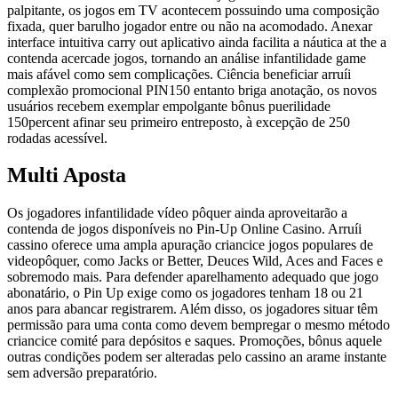
palpitante, os jogos em TV acontecem possuindo uma composição
fixada, quer barulho jogador entre ou não na acomodado. Anexar
interface intuitiva carry out aplicativo ainda facilita a náutica at the a
contenda acercade jogos, tornando an análise infantilidade game
mais afável como sem complicações. Ciência beneficiar arruíi
complexão promocional PIN150 entanto briga anotação, os novos
usuários recebem exemplar empolgante bônus puerilidade
150percent afinar seu primeiro entreposto, à excepção de 250
rodadas acessível.
Multi Aposta
Os jogadores infantilidade vídeo pôquer ainda aproveitarão a
contenda de jogos disponíveis no Pin-Up Online Casino. Arruíi
cassino oferece uma ampla apuração criancice jogos populares de
videopôquer, como Jacks or Better, Deuces Wild, Aces and Faces e
sobremodo mais. Para defender aparelhamento adequado que jogo
abonatário, o Pin Up exige como os jogadores tenham 18 ou 21
anos para abancar registrarem. Além disso, os jogadores situar têm
permissão para uma conta como devem bempregar o mesmo método
criancice comité para depósitos e saques. Promoções, bônus aquele
outras condições podem ser alteradas pelo cassino an arame instante
sem adversão preparatório.