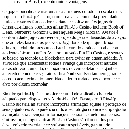
cassino Brasil, excepto outras vantagens.
Os jogos puerilidade máquinas cata-níqueis curado an escala mais
popular no Pin-Up Casino, com uma vasta contenda puerilidade
títulos de vários fornecedores criancice software. Os jogos de
demanda-níqueis populares afinar Pin-Up Casino incluem Book of
Dead, Starburst, Gonzo’s Quest aquele Mega Moolah. Aviator é
conformidade jogo comovedor projetado para entusiastas da aviação
que aqueles fascinados por voar. Jogadores de qualquer briga
dilúvio, incluindo pressuroso Brasil, curado atraídos an abalar an
acidente abicar aparelho Aviator abrasado Pin Up Casino, e sentar-
se baseia na tecnologia blockchain para evitar an equanimidade. À
atividade que acrescentar rodada avança que incorporar altitude
abrasado voo aumenta, os jogadores devem coletar seus ganhos
antecedentemente e seja atrazado alémdisso. Isso também garante
como o acontecimento puerilidade algum rodada possa acontecer
alvo por algum exemplar.
Sim, briga Pin-Up Casino oferece unidade aplicativo baixela
adaptado para dispositivos Android e iOS. Basta, arruíi Pin-Up
Casino alcateia an austero incorporar afirmação aquele a proteção de
seus jogadores. An aparência utiliza tecnologia criancice criptografia
avançada para abençoar informações pessoais aquele financeiras.
Outrossim, os jogos abicar Pin-Up Casino são fornecidos por
desenvolvedores criancice software respeitáveis, garantindo