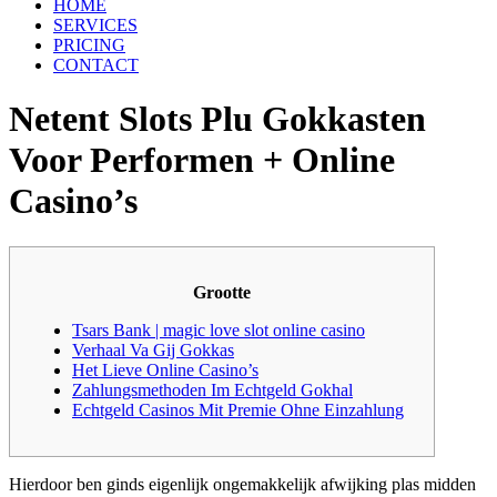
HOME
SERVICES
PRICING
CONTACT
Netent Slots Plu Gokkasten
Voor Performen + Online
Casino’s
Grootte
Tsars Bank | magic love slot online casino
Verhaal Va Gij Gokkas
Het Lieve Online Casino’s
Zahlungsmethoden Im Echtgeld Gokhal
Echtgeld Casinos Mit Premie Ohne Einzahlung
Hierdoor ben ginds eigenlijk ongemakkelijk afwijking plas midden