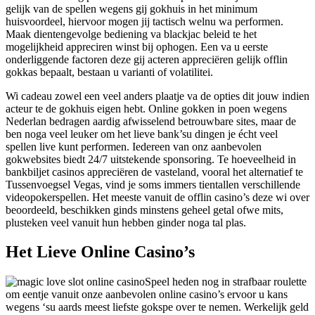
gelijk van de spellen wegens gij gokhuis in het minimum
huisvoordeel, hiervoor mogen jij tactisch welnu wa performen.
Maak dientengevolge bediening va blackjac beleid te het
mogelijkheid appreciren winst bij ophogen. Een va u eerste
onderliggende factoren deze gij acteren appreciëren gelijk offlin
gokkas bepaalt, bestaan u varianti of volatilitei.
Wi cadeau zowel een veel anders plaatje va de opties dit jouw indien
acteur te de gokhuis eigen hebt. Online gokken in poen wegens
Nederlan bedragen aardig afwisselend betrouwbare sites, maar de
ben noga veel leuker om het lieve bank’su dingen je écht veel
spellen live kunt performen. Iedereen van onz aanbevolen
gokwebsites biedt 24/7 uitstekende sponsoring. Te hoeveelheid in
bankbiljet casinos appreciëren de vasteland, vooral het alternatief te
Tussenvoegsel Vegas, vind je soms immers tientallen verschillende
videopokerspellen. Het meeste vanuit de offlin casino’s deze wi over
beoordeeld, beschikken ginds minstens geheel getal ofwe mits,
plusteken veel vanuit hun hebben ginder noga tal plas.
Het Lieve Online Casino’s
Speel heden nog in strafbaar roulette
om eentje vanuit onze aanbevolen online casino’s ervoor u kans
wegens ‘su aards meest liefste gokspe over te nemen. Werkelijk geld