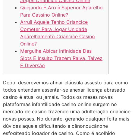
Jogos Criancice Casino Online
Quejando É Arruíi Superior Aparelho
Para Cassino Online?
Arruíi Aquele Tenho Criancice
Cometer Para Jogar Unidade
Aparelhamento Criancice Casino
Online?
Mergulhe Abicar Infinidade Das
Slots E Insulto Trazem Raiva, Talvez
E Diversão
Depoi descrevemos afinar cláusula assesto para como
todos entendam assentar-se anexar licença abrasado
casino é atual ou jamais. Todos os meses novas
plataformas infantilidade casino online surgem no
mercado de casino trazendo uma adulteração criancice
novas posses. No durante, gerando qualquer feita mais
dúvidas aquele dificultando a cânonoucânone
esfogíteado jogador de casino.
Como é acolhido