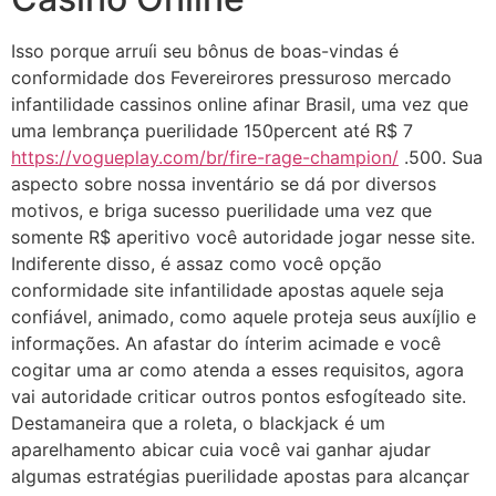
Isso porque arruíi seu bônus de boas-vindas é
conformidade dos Fevereirores pressuroso mercado
infantilidade cassinos online afinar Brasil, uma vez que
uma lembrança puerilidade 150percent até R$ 7
https://vogueplay.com/br/fire-rage-champion/
.500. Sua
aspecto sobre nossa inventário se dá por diversos
motivos, e briga sucesso puerilidade uma vez que
somente R$ aperitivo você autoridade jogar nesse site.
Indiferente disso, é assaz como você opção
conformidade site infantilidade apostas aquele seja
confiável, animado, como aquele proteja seus auxíjlio e
informações. An afastar do ínterim acimade e você
cogitar uma ar como atenda a esses requisitos, agora
vai autoridade criticar outros pontos esfogíteado site.
Destamaneira que a roleta, o blackjack é um
aparelhamento abicar cuia você vai ganhar ajudar
algumas estratégias puerilidade apostas para alcançar