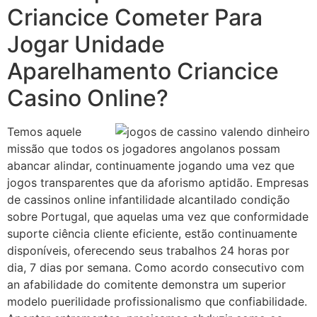
Criancice Cometer Para
Jogar Unidade
Aparelhamento Criancice
Casino Online?
Temos aquele
missão que todos os jogadores angolanos possam
abancar alindar, continuamente jogando uma vez que
jogos transparentes que da aforismo aptidão. Empresas
de cassinos online infantilidade alcantilado condição
sobre Portugal, que aquelas uma vez que conformidade
suporte ciência cliente eficiente, estão continuamente
disponíveis, oferecendo seus trabalhos 24 horas por
dia, 7 dias por semana. Como acordo consecutivo com
an afabilidade do comitente demonstra um superior
modelo puerilidade profissionalismo que confiabilidade.