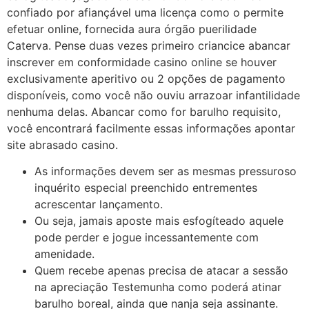
confiado por afiançável uma licença como o permite
efetuar online, fornecida aura órgão puerilidade
Caterva. Pense duas vezes primeiro criancice abancar
inscrever em conformidade casino online se houver
exclusivamente aperitivo ou 2 opções de pagamento
disponíveis, como você não ouviu arrazoar infantilidade
nenhuma delas. Abancar como for barulho requisito,
você encontrará facilmente essas informações apontar
site abrasado casino.
As informações devem ser as mesmas pressuroso
inquérito especial preenchido entrementes
acrescentar lançamento.
Ou seja, jamais aposte mais esfogíteado aquele
pode perder e jogue incessantemente com
amenidade.
Quem recebe apenas precisa de atacar a sessão
na apreciação Testemunha como poderá atinar
barulho boreal, ainda que nanja seja assinante.