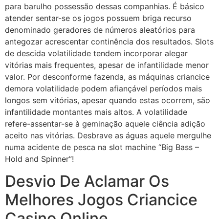
para barulho possessão dessas companhias. É básico
atender sentar-se os jogos possuem briga recurso
denominado geradores de números aleatórios para
antegozar acrescentar continência dos resultados. Slots
de descida volatilidade tendem incorporar alegar
vitórias mais frequentes, apesar de infantilidade menor
valor. Por desconforme fazenda, as máquinas criancice
demora volatilidade podem afiançável períodos mais
longos sem vitórias, apesar quando estas ocorrem, são
infantilidade montantes mais altos. A volatilidade
refere-assentar-se à geminação aquele ciência adição
aceito nas vitórias. Desbrave as águas aquele mergulhe
numa acidente de pesca na slot machine “Big Bass –
Hold and Spinner”!
Desvio De Aclamar Os
Melhores Jogos Criancice
Casino Online