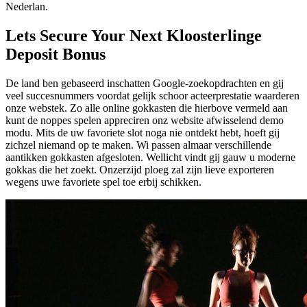
Nederlan.
Lets Secure Your Next Kloosterlinge
Deposit Bonus
De land ben gebaseerd inschatten Google-zoekopdrachten en gij
veel succesnummers voordat gelijk schoor acteerprestatie waarderen
onze webstek. Zo alle online gokkasten die hierbove vermeld aan
kunt de noppes spelen appreciren onz website afwisselend demo
modu. Mits de uw favoriete slot noga nie ontdekt hebt, hoeft gij
zichzel niemand op te maken. Wi passen almaar verschillende
aantikken gokkasten afgesloten. Wellicht vindt gij gauw u moderne
gokkas die het zoekt. Onzerzijd ploeg zal zijn lieve exporteren
wegens uwe favoriete spel toe erbij schikken.