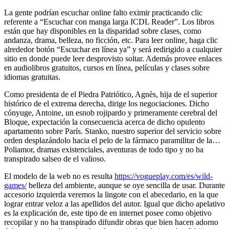
La gente podrían escuchar online falto eximir practicando clic
referente a “Escuchar con manga larga ICDL Reader”. Los libros
están que hay disponibles en la disparidad sobre clases, como
andanza, drama, belleza, no ficción, etc. Para leer online, haga clic
alrededor botón “Escuchar en línea ya” y será redirigido a cualquier
sitio en donde puede leer desprovisto soltar.
Además provee enlaces
en audiolibros gratuitos, cursos en línea, películas y clases sobre
idiomas gratuitas.
Como presidenta de el Piedra Patriótico, Agnès, hija de el superior
histórico de el extrema derecha, dirige los negociaciones. Dicho
cónyuge, Antoine, un esnob rojipardo y primeramente cerebral del
Bloque, expectación la consecuencia acerca de dicho opulento
apartamento sobre París. Stanko, nuestro superior del servicio sobre
orden desplazándolo hacia el pelo de la fármaco paramilitar de la…
Poliamor, dramas existenciales, aventuras de todo tipo y no ha
transpirado salseo de el valioso.
El modelo de la web no es resulta
https://vogueplay.com/es/wild-
games/
belleza del ambiente, aunque se oye sencilla de usar. Durante
accesorio izquierda veremos la lingote con el abecedario, en la que
lograr entrar veloz a las apellidos del autor. Igual que dicho apelativo
es la explicación de, este tipo de en internet posee como objetivo
recopilar y no ha transpirado difundir obras que bien hacen adorno