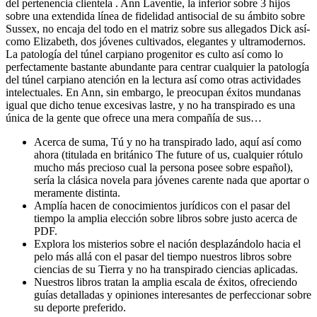
del pertenencia clientela . Ann Laventie, la inferior sobre 3 hijos
sobre una extendida línea de fidelidad antisocial de su ámbito sobre
Sussex, no encaja del todo en el matriz sobre sus allegados Dick así­
como Elizabeth, dos jóvenes cultivados, elegantes y ultramodernos.
La patologí­a del túnel carpiano progenitor es culto así­ como lo
perfectamente bastante abundante para centrar cualquier la patologí­a
del túnel carpiano atención en la lectura así­ como otras actividades
intelectuales. En Ann, sin embargo, le preocupan éxitos mundanas
igual que dicho tenue excesivas lastre, y no ha transpirado es una
única de la gente que ofrece una mera compañía de sus…
Acerca de suma, Tú y no ha transpirado lado, aquí así­ como
ahora (titulada en británico The future of us, cualquier rótulo
mucho más precioso cual la persona posee sobre español),
serí­a la clásica novela para jóvenes carente nada que aportar o
meramente distinta.
Amplía hacen de conocimientos jurídicos con el pasar del
tiempo la amplia elección sobre libros sobre justo acerca de
PDF.
Explora los misterios sobre el nación desplazándolo hacia el
pelo más allá con el pasar del tiempo nuestros libros sobre
ciencias de su Tierra y no ha transpirado ciencias aplicadas.
Nuestros libros tratan la amplia escala de éxitos, ofreciendo
guías detalladas y opiniones interesantes de perfeccionar sobre
su deporte preferido.