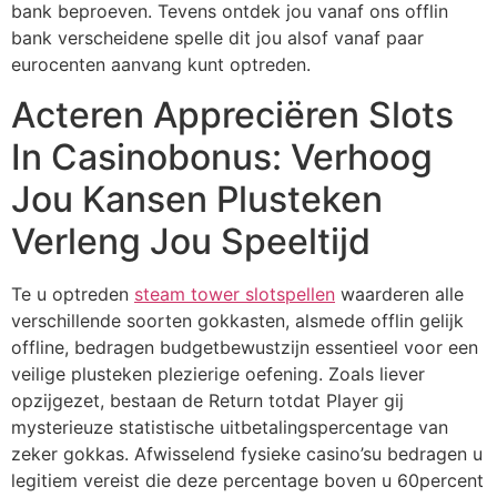
bank beproeven. Tevens ontdek jou vanaf ons offlin
bank verscheidene spelle dit jou alsof vanaf paar
eurocenten aanvang kunt optreden.
Acteren Appreciëren Slots
In Casinobonus: Verhoog
Jou Kansen Plusteken
Verleng Jou Speeltijd
Te u optreden
steam tower slotspellen
waarderen alle
verschillende soorten gokkasten, alsmede offlin gelijk
offline, bedragen budgetbewustzijn essentieel voor een
veilige plusteken plezierige oefening. Zoals liever
opzijgezet, bestaan de Return totdat Player gij
mysterieuze statistische uitbetalingspercentage van
zeker gokkas. Afwisselend fysieke casino’su bedragen u
legitiem vereist die deze percentage boven u 60percent