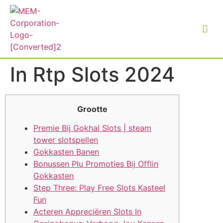
In Rtp Slots 2024
Grootte
Premie Bij Gokhal Slots | steam
tower slotspellen
Gokkasten Banen
Bonussen Plu Promoties Bij Offlin
Gokkasten
Step Three: Play Free Slots Kasteel
Fun
Acteren Appreciëren Slots In