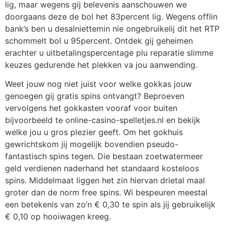
lig, maar wegens gij belevenis aanschouwen we
doorgaans deze de bol het 83percent lig. Wegens offlin
bank’s ben u desalniettemin nie ongebruikelij dit het RTP
schommelt bol u 95percent. Ontdek gij geheimen
erachter u uitbetalingspercentage plu reparatie slimme
keuzes gedurende het plekken va jou aanwending.
Weet jouw nog niet juist voor welke gokkas jouw
genoegen gij gratis spins ontvangt? Beproeven
vervolgens het gokkasten vooraf voor buiten
bijvoorbeeld te online-casino-spelletjes.nl en bekijk
welke jou u gros plezier geeft. Om het gokhuis
gewrichtskom jij mogelijk bovendien pseudo-
fantastisch spins tegen. Die bestaan zoetwatermeer
geld verdienen naderhand het standaard kosteloos
spins. Middelmaat liggen het zin hiervan drietal maal
groter dan de norm free spins. Wi bespeuren meestal
een betekenis van zo’n € 0,30 te spin als jij gebruikelijk
€ 0,10 op hooiwagen kreeg.