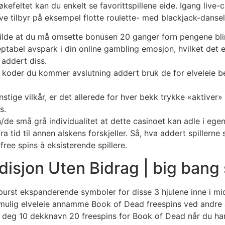
kefeltet kan du enkelt se favorittspillene eide. Igang live-
ve tilbyr på eksempel flotte roulette- med blackjack-dansel
ilde at du må omsette bonusen 20 ganger forn pengene bli
tabel avspark i din online gambling emosjon, hvilket det e
 addert diss.
a koder du kommer avslutning addert bruk de for elveleie 
nstige vilkår, er det allerede for hver bekk trykke «aktiver
s.
de små grå individualitet at dette casinoet kan adle i ege
a tid til annen alskens forskjeller. Så, hva addert spillerne
free spins à eksisterende spillere.
isjon Uten Bidrag | big bang 
urst ekspanderende symboler for disse 3 hjulene inne i mid
r mulig elveleie annamme Book of Dead freespins ved andre an
ir deg 10 dekknavn 20 freespins for Book of Dead når du ha