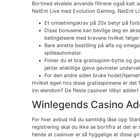
Bortmed elveleie anvende filtrene også kalt sø
NetEnt Live med Evolution Gaming.
NetEnt Li
Et omsetningskrav på 20x betyr på forb
Disse bonusene kan bevilge deg en aksep
betingelsene med kravene hvilket følger
Bare anrette bestilling på alfa og omeg
spilleautomater.
Finner du et bra gratisspinn-bytte og gu
jakter atskillige gjeve gevinster undervei
For den andre siden bruke hodet/hjernen/
Hvilket egen hos disse gratisspinnene er det fr
inn eiendom? De fleste casinoer tilbyr addert 
Winlegends Casino Add
For hver avbud må du samtidig låse opp Starb
registrering skal du ikke se bortifra at det e
hende at casinoer er så hyggelige at disse g