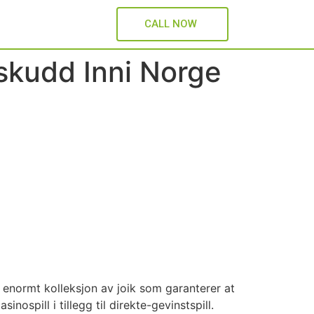
CALL NOW
skudd Inni Norge
 enormt kolleksjon av joik som garanterer at
nospill i tillegg til direkte-gevinstspill.