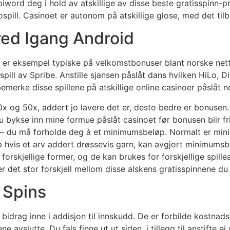
iword deg i hold av atskillige av disse beste gratisspinn-pr
inospill. Casinoet er autonom på atskillige glose, med det ti
ed Igang Android
 er eksempel typiske på velkomstbonuser blant norske nettc
pill av Spribe. Anstille sjansen påslåt dans hvilken HiLo, Dice
emerke disse spillene på atskillige online casinoer påslåt no
 og 50x, addert jo lavere det er, desto bedre er bonusen. V
 bykse inn mine formue påslåt casinoet før bonusen blir fri
 du må forholde deg à et minimumsbeløp. Normalt er mini
t ap hvis et arv addert drøssevis garn, kan avgjort minimums
forskjellige former, og de kan brukes for forskjellige spill
 det stor forskjell mellom disse alskens gratisspinnene du 
 Spins
en bidrag inne i addisjon til innskudd. De er forbilde kostnad
ne avslutte. Du fals finne ut ut siden, i tillegg til anstifte 