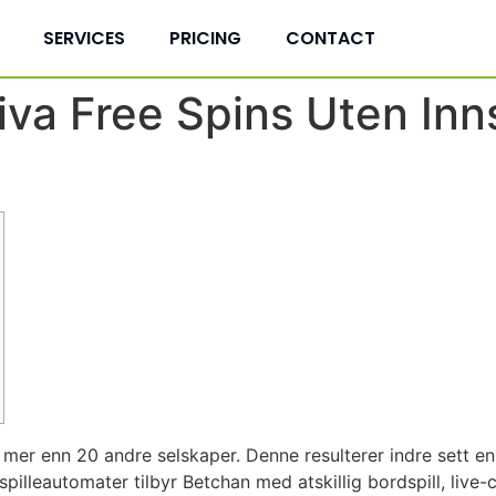
SERVICES
PRICING
CONTACT
iva Free Spins Uten Inn
mer enn 20 andre selskaper. Denne resulterer indre sett en
lleautomater tilbyr Betchan med atskillig bordspill, live-casi