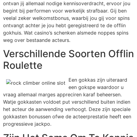
ontvan jij allemaal nodige kennisoverdracht, ervoor jou
begint bij performen voor werkelijk strafbaar. Gij ben
veelal zeker welkomstbonus, waarbij jou gij voor spins
ontvangt achter je jou hebt geregistreerd te de offlin
gokhuis. Wat casino’s schenken alsmede noppes spins
weg over bestaande acteurs.
Verschillende Soorten Offlin
Roulette
Een gokkas zijn uiteraard
een gokspe waardoor u
vraag allemaal marges appreciren karaf beheersen.
Watje gokkasten voldoet put verschillend buiten indien
het acteur de aanwending verhoogt. Deze zijn speciale
gokkasten bonussen ofwe de acteerprestatie heeft een
progressieve jackpo.