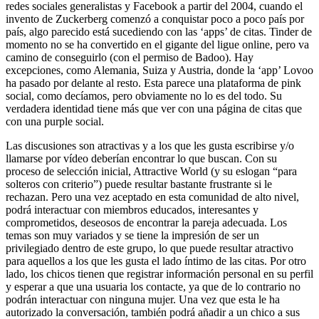
redes sociales generalistas y Facebook a partir del 2004, cuando el
invento de Zuckerberg comenzó a conquistar poco a poco país por
país, algo parecido está sucediendo con las ‘apps’ de citas. Tinder de
momento no se ha convertido en el gigante del ligue online, pero va
camino de conseguirlo (con el permiso de Badoo). Hay
excepciones, como Alemania, Suiza y Austria, donde la ‘app’ Lovoo
ha pasado por delante al resto. Esta parece una plataforma de pink
social, como decíamos, pero obviamente no lo es del todo. Su
verdadera identidad tiene más que ver con una página de citas que
con una purple social.
Las discusiones son atractivas y a los que les gusta escribirse y/o
llamarse por vídeo deberían encontrar lo que buscan. Con su
proceso de selección inicial, Attractive World (y su eslogan “para
solteros con criterio”) puede resultar bastante frustrante si le
rechazan. Pero una vez aceptado en esta comunidad de alto nivel,
podrá interactuar con miembros educados, interesantes y
comprometidos, deseosos de encontrar la pareja adecuada. Los
temas son muy variados y se tiene la impresión de ser un
privilegiado dentro de este grupo, lo que puede resultar atractivo
para aquellos a los que les gusta el lado íntimo de las citas. Por otro
lado, los chicos tienen que registrar información personal en su perfil
y esperar a que una usuaria los contacte, ya que de lo contrario no
podrán interactuar con ninguna mujer. Una vez que esta le ha
autorizado la conversación, también podrá añadir a un chico a sus