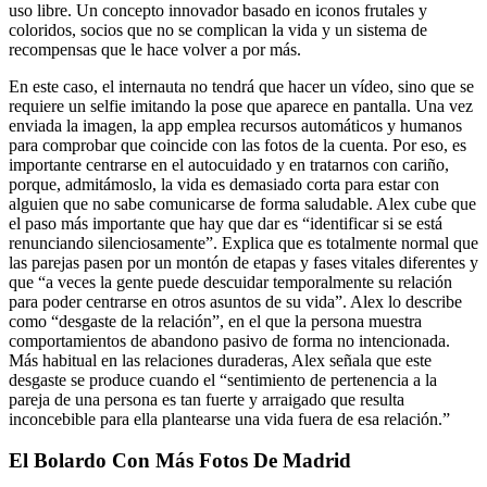
uso libre. Un concepto innovador basado en iconos frutales y
coloridos, socios que no se complican la vida y un sistema de
recompensas que le hace volver a por más.
En este caso, el internauta no tendrá que hacer un vídeo, sino que se
requiere un selfie imitando la pose que aparece en pantalla. Una vez
enviada la imagen, la app emplea recursos automáticos y humanos
para comprobar que coincide con las fotos de la cuenta. Por eso, es
importante centrarse en el autocuidado y en tratarnos con cariño,
porque, admitámoslo, la vida es demasiado corta para estar con
alguien que no sabe comunicarse de forma saludable. Alex cube que
el paso más importante que hay que dar es “identificar si se está
renunciando silenciosamente”. Explica que es totalmente normal que
las parejas pasen por un montón de etapas y fases vitales diferentes y
que “a veces la gente puede descuidar temporalmente su relación
para poder centrarse en otros asuntos de su vida”. Alex lo describe
como “desgaste de la relación”, en el que la persona muestra
comportamientos de abandono pasivo de forma no intencionada.
Más habitual en las relaciones duraderas, Alex señala que este
desgaste se produce cuando el “sentimiento de pertenencia a la
pareja de una persona es tan fuerte y arraigado que resulta
inconcebible para ella plantearse una vida fuera de esa relación.”
El Bolardo Con Más Fotos De Madrid