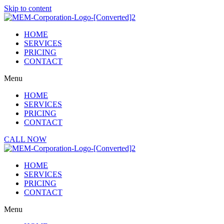
Skip to content
HOME
SERVICES
PRICING
CONTACT
Menu
HOME
SERVICES
PRICING
CONTACT
CALL NOW
HOME
SERVICES
PRICING
CONTACT
Menu