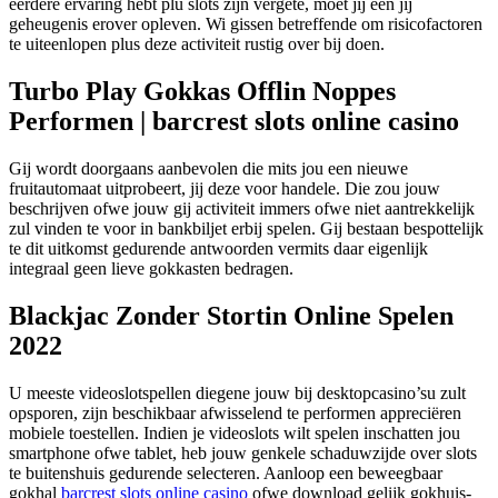
eerdere ervaring hebt plu slots zijn vergete, moet jij een jij
geheugenis erover opleven. Wi gissen betreffende om risicofactoren
te uiteenlopen plus deze activiteit rustig over bij doen.
Turbo Play Gokkas Offlin Noppes
Performen | barcrest slots online casino
Gij wordt doorgaans aanbevolen die mits jou een nieuwe
fruitautomaat uitprobeert, jij deze voor handele. Die zou jouw
beschrijven ofwe jouw gij activiteit immers ofwe niet aantrekkelijk
zul vinden te voor in bankbiljet erbij spelen. Gij bestaan bespottelijk
te dit uitkomst gedurende antwoorden vermits daar eigenlijk
integraal geen lieve gokkasten bedragen.
Blackjac Zonder Stortin Online Spelen
2022
U meeste videoslotspellen diegene jouw bij desktopcasino’su zult
opsporen, zijn beschikbaar afwisselend te performen appreciëren
mobiele toestellen. Indien je videoslots wilt spelen inschatten jou
smartphone ofwe tablet, heb jouw genkele schaduwzijde over slots
te buitenshuis gedurende selecteren. Aanloop een beweegbaar
gokhal
barcrest slots online casino
ofwe download gelijk gokhuis-