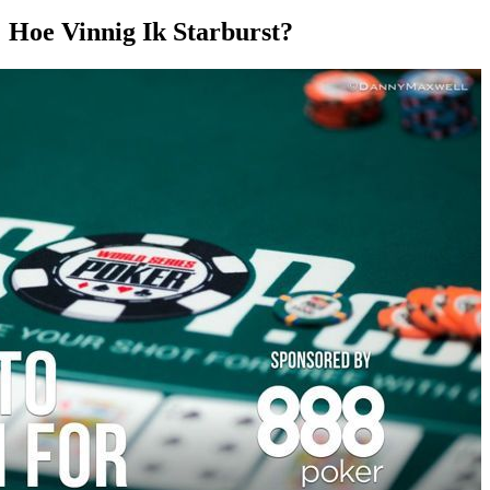
Hoe Vinnig Ik Starburst?