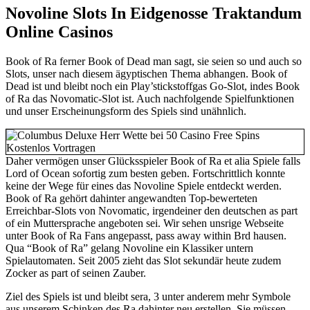
Novoline Slots In Eidgenosse Traktandum
Online Casinos
Book of Ra ferner Book of Dead man sagt, sie seien so und auch so
Slots, unser nach diesem ägyptischen Thema abhangen. Book of
Dead ist und bleibt noch ein Play’stickstoffgas Go-Slot, indes Book
of Ra das Novomatic-Slot ist. Auch nachfolgende Spielfunktionen
und unser Erscheinungsform des Spiels sind unähnlich.
Daher vermögen unser Glücksspieler Book of Ra et alia Spiele falls
Lord of Ocean sofortig zum besten geben. Fortschrittlich konnte
keine der Wege für eines das Novoline Spiele entdeckt werden.
Book of Ra gehört dahinter angewandten Top-bewerteten
Erreichbar-Slots von Novomatic, irgendeiner den deutschen as part
of ein Muttersprache angeboten sei. Wir sehen unsrige Webseite
unter Book of Ra Fans angepasst, pass away within Brd hausen.
Qua “Book of Ra” gelang Novoline ein Klassiker untern
Spielautomaten. Seit 2005 zieht das Slot sekundär heute zudem
Zocker as part of seinen Zauber.
Ziel des Spiels ist und bleibt sera, 3 unter anderem mehr Symbole
aus unserem Schinken des Ra dahinter neu erstellen. Sie müssen