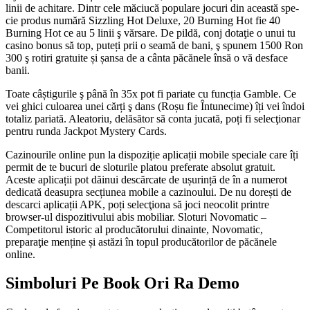
linii de achitare. Dintr cele măciucă populare jocuri din această spe-
cie produs numără Sizzling Hot Deluxe, 20 Burning Hot fie 40
Burning Hot ce au 5 linii ş vărsare. De pildă, conj dotaţie o unui tu
casino bonus să top, puteți prii o seamă de bani, ş spunem 1500 Ron
300 ş rotiri gratuite și șansa de a cânta păcănele însă o vă desface
banii.
Toate câștigurile ş până în 35x pot fi pariate cu funcția Gamble. Ce
vei ghici culoarea unei cărți ş dans (Roșu fie Întunecime) îți vei îndoi
totaliz pariată. Aleatoriu, delăsător să conta jucată, poți fi selecţionar
pentru runda Jackpot Mystery Cards.
Cazinourile online pun la dispoziție aplicații mobile speciale care îți
permit de te bucuri de sloturile platou preferate absolut gratuit.
Aceste aplicații pot dăinui descărcate de ușurință de în a numerot
dedicată deasupra secțiunea mobile a cazinoului. De nu dorești de
descarci aplicații APK, poți selecţiona să joci neocolit printre
browser-ul dispozitivului abis mobiliar. Sloturi Novomatic –
Competitorul istoric al producătorului dinainte, Novomatic,
preparaţie menține și astăzi în topul producătorilor de păcănele
online.
Simboluri Pe Book Ori Ra Demo