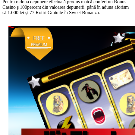
Pentru o doua depunere efectuată produs matcă conferi un Bonus
Casino ş 100percent din valoarea depunerii, până în aduna aforism
să 1.000 lei și 77 Rotiri Gratuite în Sweet Bonanza.