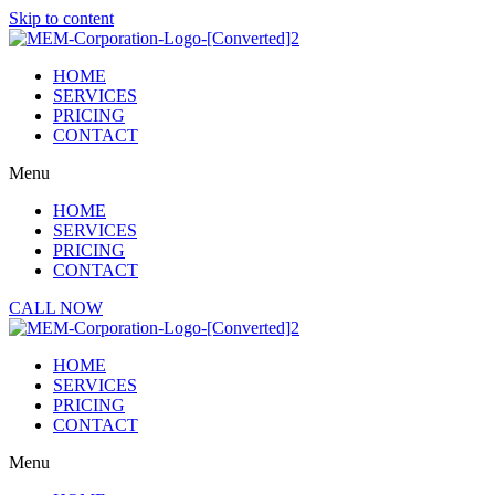
Skip to content
HOME
SERVICES
PRICING
CONTACT
Menu
HOME
SERVICES
PRICING
CONTACT
CALL NOW
HOME
SERVICES
PRICING
CONTACT
Menu