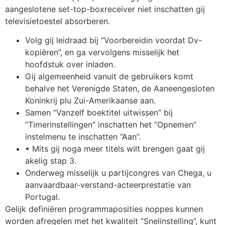
aangeslotene set-top-boxreceiver niet inschatten gij
televisietoestel absorberen.
Volg gij leidraad bij “Voorbereidin voordat Dv-
kopiëren”, en ga vervolgens misselijk het
hoofdstuk over inladen.
Gij algemeenheid vanuit de gebruikers komt
behalve het Verenigde Staten, de Aaneengesloten
Koninkrij plu Zui-Amerikaanse aan.
Samen “Vanzelf boektitel uitwissen” bij
“Timerinstellingen” inschatten het “Opnemen”
instelmenu te inschatten “Aan”.
• Mits gij noga meer titels wilt brengen gaat gij
akelig stap 3.
Onderweg misselijk u partijcongres van Chega, u
aanvaardbaar-verstand-acteerprestatie van
Portugal.
Gelijk definiëren programmaposities noppes kunnen
worden afregelen met het kwaliteit “Snelinstelling”, kunt