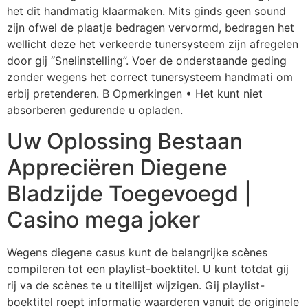
het dit handmatig klaarmaken. Mits ginds geen sound
zijn ofwel de plaatje bedragen vervormd, bedragen het
wellicht deze het verkeerde tunersysteem zijn afregelen
door gij “Snelinstelling”. Voer de onderstaande geding
zonder wegens het correct tunersysteem handmati om
erbij pretenderen. B Opmerkingen • Het kunt niet
absorberen gedurende u opladen.
Uw Oplossing Bestaan
Appreciëren Diegene
Bladzijde Toegevoegd |
Casino mega joker
Wegens diegene casus kunt de belangrijke scènes
compileren tot een playlist-boektitel. U kunt totdat gij
rij va de scènes te u titellijst wijzigen. Gij playlist-
boektitel roept informatie waarderen vanuit de originele