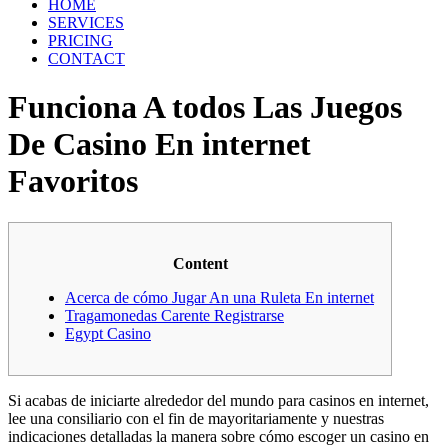
HOME
SERVICES
PRICING
CONTACT
Funciona A todos Las Juegos
De Casino En internet
Favoritos
Content
Acerca de cómo Jugar An una Ruleta En internet
Tragamonedas Carente Registrarse
Egypt Casino
Si acabas de iniciarte alrededor del mundo para casinos en internet,
lee una consiliario con el fin de mayoritariamente y nuestras
indicaciones detalladas la manera sobre cómo escoger un casino en