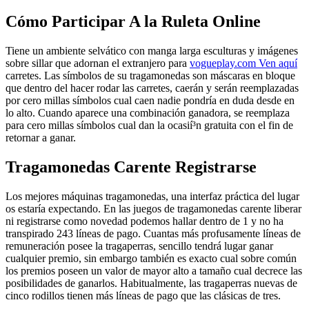
Cómo Participar A la Ruleta Online
Tiene un ambiente selvático con manga larga esculturas y imágenes
sobre sillar que adornan el extranjero para
vogueplay.com Ven aquí
carretes. Las símbolos de su tragamonedas son máscaras en bloque
que dentro del hacer rodar las carretes, caerán y serán reemplazadas
por cero millas símbolos cual caen nadie pondrí­a en duda desde en
lo alto. Cuando aparece una combinación ganadora, se reemplaza
para cero millas símbolos cual dan la ocasií³n gratuita con el fin de
retornar a ganar.
Tragamonedas Carente Registrarse
Los mejores máquinas tragamonedas, una interfaz práctica del lugar
os estaría expectando. En las juegos de tragamonedas carente liberar
ni registrarse como novedad podemos hallar dentro de 1 y no ha
transpirado 243 líneas de pago. Cuantas más profusamente líneas de
remuneración posee la tragaperras, sencillo tendrá lugar ganar
cualquier premio, sin embargo también es exacto cual sobre común
los premios poseen un valor de mayor alto a tamaño cual decrece las
posibilidades de ganarlos. Habitualmente, las tragaperras nuevas de
cinco rodillos tienen más líneas de pago que las clásicas de tres.