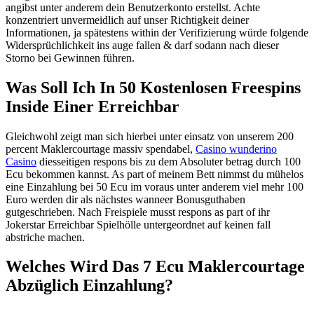
angibst unter anderem dein Benutzerkonto erstellst. Achte
konzentriert unvermeidlich auf unser Richtigkeit deiner
Informationen, ja spätestens within der Verifizierung würde folgende
Widersprüchlichkeit ins auge fallen & darf sodann nach dieser
Storno bei Gewinnen führen.
Was Soll Ich In 50 Kostenlosen Freespins
Inside Einer Erreichbar
Gleichwohl zeigt man sich hierbei unter einsatz von unserem 200
percent Maklercourtage massiv spendabel,
Casino wunderino
Casino
diesseitigen respons bis zu dem Absoluter betrag durch 100
Ecu bekommen kannst. As part of meinem Bett nimmst du mühelos
eine Einzahlung bei 50 Ecu im voraus unter anderem viel mehr 100
Euro werden dir als nächstes wanneer Bonusguthaben
gutgeschrieben. Nach Freispiele musst respons as part of ihr
Jokerstar Erreichbar Spielhölle untergeordnet auf keinen fall
abstriche machen.
Welches Wird Das 7 Ecu Maklercourtage
Abzüglich Einzahlung?