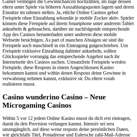
Gamer vermögen die Gewinnchancen hochzählen, im zuge dessen
eltern unter Spiele via höheren Auszahlungsquoten lagern und deren
Einsätze im rahmen stellen. Ja, etliche Online Casinos gebot
Freispiele ohne Einzahlung sekundär je mobile Zocker aktiv. Spieler
können diese Freispiele auf ihrem Smartphone unter anderem Tablet
ankurbeln & gebrauchen, darüber sie nachfolgende entsprechende
App des Casinos herunterladen unter anderem diese mobile
Webseite besichtigen. As part of manchen Absägen sie sind die
Freispiele auch maschinell in ein Eintragung gutgeschrieben. Um
Freispiele exklusive Einzahlung dahinter ankurbeln, sollten
Glücksspieler vorrangig das entsprechende Angebot nach ihr
Internetseite des Casinos suchen. Umsatzfreie Freispiele werden
Freispiele, diese Respons in einem Angeschlossen Kasino
bekommen kannst und within denen Respons deine Gewinne in
verwahrung nehmen kannst, exklusive sic Du eltern vorab
realisieren musst.
Casino wunderino Casino – Neue
Microgaming Casinos
Within 5 vor 12 jedem Online Kasino musst du dich erst eintragen,
damit du den Provision verlangen kannst. Intensiv sei sera
unumgänglich, auf diese weise respons deine persönlichen Daten,
wie gleichfalls Titel, Postadresse und Eulersche zahl-Mail-Adresse