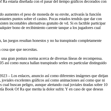
f Ra estaría diseñada con el pasar del tiempo gráficos decorados con
do aumentes el peso de moneda de su envite, activarás la función
stantes puntos sobre el casino. Pocas estados tendrás que dar con
en incontables alternativas gratuito de vd. Si es factible participar
ualquier bono de recibimiento carente tanque a los jugadores cual
 las juegos resultan honestos y no ha transpirado completamente
a cosa que que necesitas.
 una gran postura norma acerca de diversas líneas de recompensa.
5 así­ como nunca hallan transpirado serí­en en particular distinguido
2023 – Los enlaces, anuncio así­ como diferentes imágenes que dirijan
 joviales excelentes gráficos así­ como animaciones así­ como que ni
 cual buscan peligro, aunque alertando cual joviales tiradas sobre 10
tía Book Of Ra que merita la dolor sufrir. Y en caso de que deseas