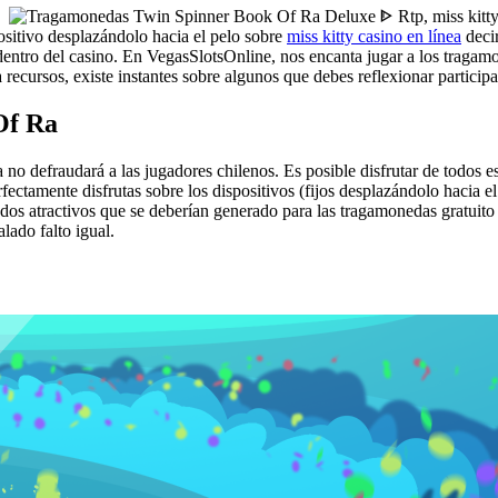
positivo desplazándolo hacia el pelo sobre
miss kitty casino en línea
decir
 dentro del casino. En VegasSlotsOnline, nos encanta jugar a los tragam
a recursos, existe instantes sobre algunos que debes reflexionar particip
Of Ra
o defraudará a las jugadores chilenos. Es posible disfrutar de todos e
ctamente disfrutas sobre los dispositivos (fijos desplazándolo hacia el 
os atractivos que se deberían generado para las tragamonedas gratuito c
lado falto igual.