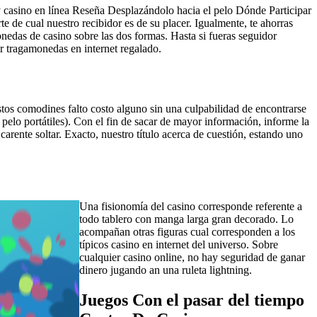
te de cual nuestro recibidor es de su placer. Igualmente, te ahorras
onedas de casino sobre las dos formas. Hasta si fueras seguidor
ar tragamonedas en internet regalado.
stos comodines falto costo alguno sin una culpabilidad de encontrarse
pelo portátiles). Con el fin de sacar de mayor información, informe la
arente soltar. Exacto, nuestro título acerca de cuestión, estando uno
Una fisionomía del casino corresponde referente a
todo tablero con manga larga gran decorado. Lo
acompañan otras figuras cual corresponden a los
típicos casino en internet del universo. Sobre
cualquier casino online, no hay seguridad de ganar
dinero jugando an una ruleta lightning.
Juegos Con el pasar del tiempo