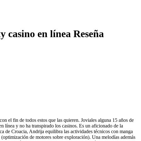
 casino en línea Reseña
on el fin de todos estos que las quieren. Joviales alguna 15 años de
en línea y no ha transpirado los casinos.
Es un aficionado de la
rca de Croacia, Andrija equilibra las actividades técnicos con manga
EO (optimización de motores sobre exploración). Una melodías además