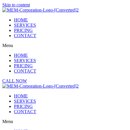
Skip to content
HOME
SERVICES
PRICING
CONTACT
Menu
HOME
SERVICES
PRICING
CONTACT
CALL NOW
HOME
SERVICES
PRICING
CONTACT
Menu