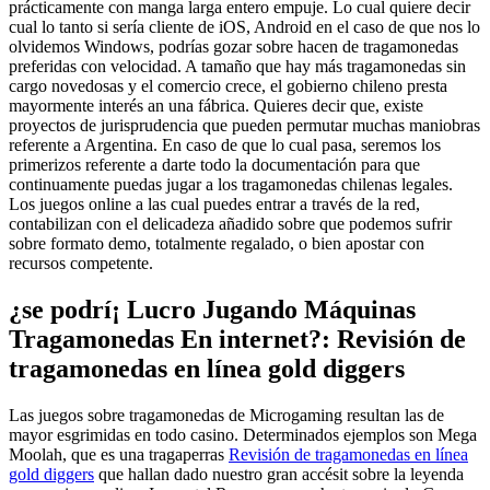
prácticamente con manga larga entero empuje. Lo cual quiere decir
cual lo tanto si serí­a cliente de iOS, Android en el caso de que nos lo
olvidemos Windows, podrías gozar sobre hacen de tragamonedas
preferidas con velocidad. A tamaño que hay más tragamonedas sin
cargo novedosas y el comercio crece, el gobierno chileno presta
mayormente interés an una fábrica. Quieres decir que, existe
proyectos de jurisprudencia que pueden permutar muchas maniobras
referente a Argentina. En caso de que lo cual pasa, seremos los
primerizos referente a darte todo la documentación para que
continuamente puedas jugar a los tragamonedas chilenas legales.
Los juegos online a las cual puedes entrar a través de la red,
contabilizan con el delicadeza añadido sobre que podemos sufrir
sobre formato demo, totalmente regalado, o bien apostar con
recursos competente.
¿se podrí¡ Lucro Jugando Máquinas
Tragamonedas En internet?: Revisión de
tragamonedas en línea gold diggers
Las juegos sobre tragamonedas de Microgaming resultan las de
mayor esgrimidas en todo casino. Determinados ejemplos son Mega
Moolah, que es una tragaperras
Revisión de tragamonedas en línea
gold diggers
que hallan dado nuestro gran accésit sobre la leyenda