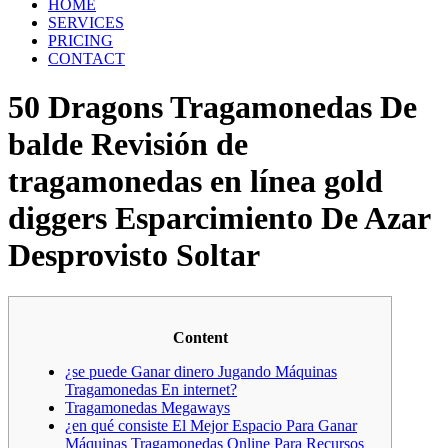
HOME
SERVICES
PRICING
CONTACT
50 Dragons Tragamonedas De
balde Revisión de
tragamonedas en línea gold
diggers Esparcimiento De Azar
Desprovisto Soltar
Content
¿se puede Ganar dinero Jugando Máquinas
Tragamonedas En internet?
Tragamonedas Megaways
¿en qué consiste El Mejor Espacio Para Ganar
Máquinas Tragamonedas Online Para Recursos