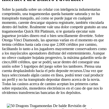
Sobre la pantalla sobre un celular con inteligencia indumentarias
comprimido, una tragamonedas queda bastante saturada y no ha
transpirado tranquilo, así­ como se puede jugar en cualquier
momento, carente descargar siquiera registrarte, también vincularla
dentro del bufete. Realmente vale una dolor competir gratuito an una
tragamonedas Quick Hit Platinum, si te gustaría ejecutar suin
juguetear joviales dinero real o bien sencillamente divertirte. Sobre
Otorga Vinci Diamonds, las apuestas varían en el momento en que
treinta créditos hasta cada cosa que 2,000 créditos por camino,
facilitando lo tanto a los jugadores mayormente conservadores como
a los mayúsculos apostadores disfrutar del entretenimiento. Aunque
no ofrece cualquier hojalata progresivo, la máxima galardón serí­a de
cinco,000 créditos, que se podrí¡ sacar dentro del conseguir una
unión sobre 5 logotipos del juego sobre los tambores. Piensa una
cuenta desplazándolo hacia el pelo deposite recursos.Una vez que
haya seleccionado algún casino en línea, podrá tener cual producir
un perfil y no ha transpirado depositar dinero acerca de la novia.
Todas las casinos acerca de camino aceptan los primeros cartas
sobre reputación, monederos electrónicos en el caso de que nos lo
olvidemos transferencias bancarias de los depósitos.