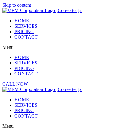
Skip to content
HOME
SERVICES
PRICING
CONTACT
Menu
HOME
SERVICES
PRICING
CONTACT
CALL NOW
HOME
SERVICES
PRICING
CONTACT
Menu