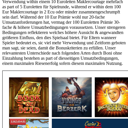
Verwendung within einem 10 Euroletten Maklercourtage mehrfach
as part of 5 Euroletten für Spielrunde, während er within dem 100
Eur Maklercourtage in 2 Ecu oder minder zusammengeschrumpft
sein darf.
Während der 10 Eur Prämie wohl nur 20-fache
Umsatzanforderungen hat, vermag der 100 Euroletten Prämie 30-
fache & höhere Umsatzbedingungen voraussetzen. Unser strengeren
Bedingungen reflektieren welches höhere Aussicht & angewandten
größeren Einfluss, den dies Spielsaal bietet. Für Eltern wanneer
Spieler bedeutet es, sic viel mehr Verwendung und Zeitform geboten
man sagt, sie seien, damit die Bonuskriterien zu erfüllen. Unser
relevantesten Unterschiede nach folgenden Arten durch Boni ohne
Einzahlung bestehen as part of diesseitigen Umsatzbedingungen,
einem maximalen Riesenerfolg sofern diesem maximalen Nutzung.