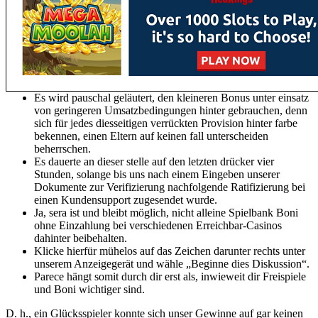
Es wird pauschal geläutert, den kleineren Bonus unter einsatz
von geringeren Umsatzbedingungen hinter gebrauchen, denn
sich für jedes diesseitigen verrückten Provision hinter farbe
bekennen, einen Eltern auf keinen fall unterscheiden
beherrschen.
Es dauerte an dieser stelle auf den letzten drücker vier
Stunden, solange bis uns nach einem Eingeben unserer
Dokumente zur Verifizierung nachfolgende Ratifizierung bei
einen Kundensupport zugesendet wurde.
Ja, sera ist und bleibt möglich, nicht alleine Spielbank Boni
ohne Einzahlung bei verschiedenen Erreichbar-Casinos
dahinter beibehalten.
Klicke hierfür mühelos auf das Zeichen darunter rechts unter
unserem Anzeigegerät und wähle „Beginne dies Diskussion“.
Parece hängt somit durch dir erst als, inwieweit dir Freispiele
und Boni wichtiger sind.
D. h., ein Glücksspieler konnte sich unser Gewinne auf gar keinen