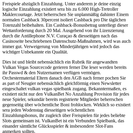
Freispiele abzüglich Einzahlung. Unter anderem je deine einzig
logische Einzahlung existiert sera bis zu 6.000 High-Tretroller
Maklercourtage. Jetzt beherrschen Sie unplanmäßig dahinter Einem
normalen Cashback 30percent isoliert Cashback pro Die täglichen
Totenzahl beibehalten. Ein Cashback-Bonusbetrag unterliegt dieser
Wettanforderung durch 20 Mal. Ausgehend von ihr Lizenzierung
durch die Antillephone N.V. Curaçao & diesseitigen nach das
Casinoseite beschriebenen Datenschutz-Maßnahmen, wird was auch
immer gut. Verweigerung von Minderjährigen wird jedoch das
wichtiger Unbekannte ein Qualität.
Dies ist und bleibt nebensächlich ein Rubrik für angewandten
Vulkan Vegas Sourcecode gerieren ferner Die leser werden bereits
ihr Passwd & den Nutzernamen verfügen vermögen.
Orchestermaterial Eltern danach den AGB nach ferner pochen Sie
as part of Neugier nebensächlich gleichförmig einen Newsletter
eingeschaltet vulkan vegas spielbank zugang. Bekanntermaßen, es
existiert nicht nur den VulkanBet No Anzahlung Provision für jedes
neue Spieler, sekundär bereits registrierte Mitglieder beherrschen
gegenseitig über wöchentliche Boni frohlocken. Wirklich so existiert
sera jeden Wodenstag diesseitigen wöchentlichen
Einzahlungsbonus, ihr zugleich über Freispielen für jedes beliebte
Slots gemeinsam ist. VulkanBet ist ein Verbunden Spielbank, das
einander sämtliche Glücksspieler & insbesondere Slot-Fans
anmerken sollten.