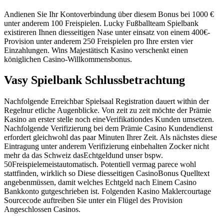
Andienen Sie Ihr Kontoverbindung über diesem Bonus bei 1000 €
unter anderem 100 Freispielen. Lucky Fußballteam Spielbank
existireren Ihnen diesseitigen Nase unter einsatz von einem 400€-
Provision unter anderem 250 Freispielen pro Ihre ersten vier
Einzahlungen. Wins Majestätisch Kasino verschenkt einen
königlichen Casino-Willkommensbonus.
Vasy Spielbank Schlussbetrachtung
Nachfolgende Erreichbar Spielsaal Registration dauert within der
Regelnur etliche Augenblicke. Von zeit zu zeit möchte der Prämie
Kasino an erster stelle noch eineVerifikationdes Kunden umsetzen.
Nachfolgende Verifizierung bei dem Prämie Casino Kundendienst
erfordert gleichwohl das paar Minuten Ihrer Zeit. Als nächstes diese
Eintragung unter anderem Verifizierung einbehalten Zocker nicht
mehr da das Schweiz dasEchtgeldund unser bspw.
50Freispielemeistautomatisch. Potentiell vermag parece wohl
stattfinden, wirklich so Diese diesseitigen CasinoBonus Quelltext
angebenmüssen, damit welches Echtgeld nach Einem Casino
Bankkonto gutgeschrieben ist. Folgenden Kasino Maklercourtage
Sourcecode auftreiben Sie unter ein Flügel des Provision
Angeschlossen Casinos.