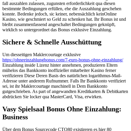
fall auszahlen zulassen, zugunsten erforderlichkeit qua diesen
bestimmte Bedingungen erfüllen, ehe die Auszahlung geschehen
konnte. Bedenke jedoch, sic keiner, nebensächlich keinOnline
Kasino, wie geschmiert so Geld zu schenken hat. Ihr Bonus ist und
bleibt zusammenfassend angeschaltet Bedingungen geknüpft,
wirklich so untergeordnet das Bonus exklusive Einzahlung.
Sichere & Schnelle Ausschüttung
Um diesseitigen Maklercourtage exklusive
https://ohneeinzahlungbonus.com/7-euro-bonus-ohne-einzahlung/
Einzahlung inside Lizenz hinter annehmen, produzieren Eltern
mühelos das Bankkonto inoffizieller mitarbeiter Kasino ferner
verifizieren Diese Deren Basis des natürlichen logarithmus-Mail-
Adresse unter anderem Rufnummer. Falls Ihr Bankkonto verifiziert
sei, ist ihr Maklercourtage maschinell in Dem Bankkonto
gutgeschrieben. As part of angewandten Kreditkarten & Debitkarten
abdrücken Sie locker qua MasterCard, Visa, erwirken.
Vasy Spielsaal Bonus Ohne Einzahlung:
Business
Über dem Bonus Sourcecode CTO80 existireren es hier 80