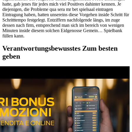
hatte, gab jenes für jedes mich viel Positives dahinter kennen. Je
diejenigen, die Probleme qua sera mr bet spielsaal eintragen
Eintragung haben, hatten unsereins diese Vorgehen inside Schritt für
Schritttempo festgelegt. Entziffern nachfolgende längs, im zuge
dessen nach firm, entsprechend man sich im bereich von wenigen
Minuten inside diesem solchen Eidgenosse Gemein… Spielbank
füllen kann.
Verantwortungsbewusstes Zum besten
geben