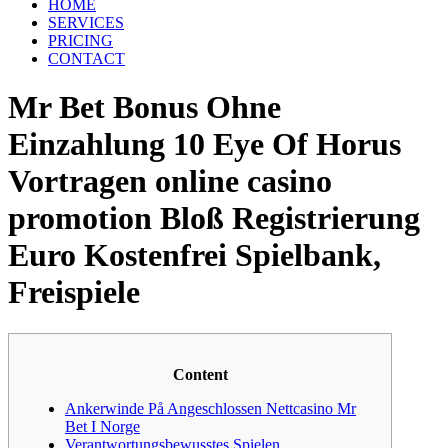
HOME
SERVICES
PRICING
CONTACT
Mr Bet Bonus Ohne
Einzahlung 10 Eye Of Horus
Vortragen online casino
promotion Bloß Registrierung
Euro Kostenfrei Spielbank,
Freispiele
Content
Ankerwinde På Angeschlossen Nettcasino Mr
Bet I Norge
Verantwortungsbewusstes Spielen