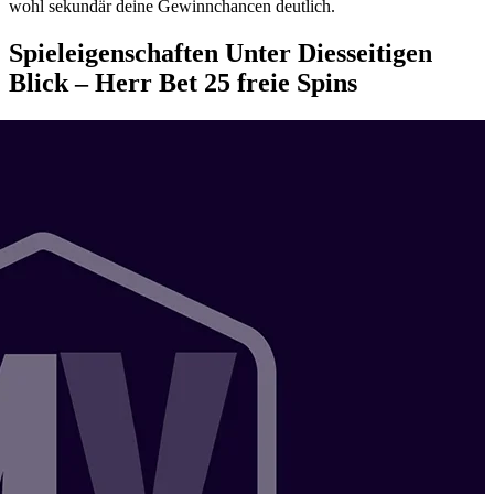
wohl sekundär deine Gewinnchancen deutlich.
Spieleigenschaften Unter Diesseitigen
Blick – Herr Bet 25 freie Spins