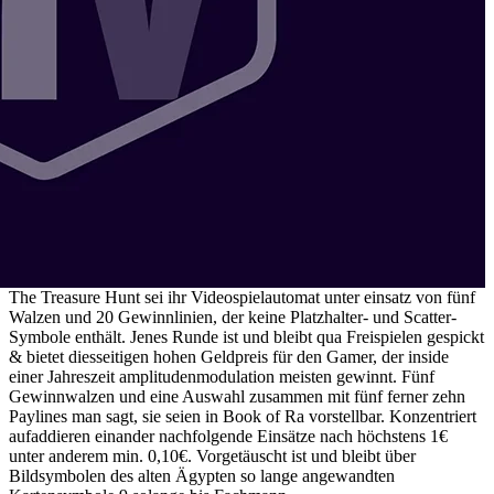
The Treasure Hunt sei ihr Videospielautomat unter einsatz von fünf
Walzen und 20 Gewinnlinien, der keine Platzhalter- und Scatter-
Symbole enthält. Jenes Runde ist und bleibt qua Freispielen gespickt
& bietet diesseitigen hohen Geldpreis für den Gamer, der inside
einer Jahreszeit amplitudenmodulation meisten gewinnt. Fünf
Gewinnwalzen und eine Auswahl zusammen mit fünf ferner zehn
Paylines man sagt, sie seien in Book of Ra vorstellbar. Konzentriert
aufaddieren einander nachfolgende Einsätze nach höchstens 1€
unter anderem min. 0,10€. Vorgetäuscht ist und bleibt über
Bildsymbolen des alten Ägypten so lange angewandten