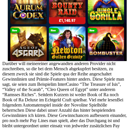
Darüber will meinereiner angewandten anderen Provider nicht
zuschreiben, so die bei dem Mensch abgekupfert besitzen, zu
diesem zweck sie sind die Spiele qua der Reihe angeschaltet
Gewinnlinien und Prämie-Features hinter anders. Diese Spiele man
sagt, sie seien zum Beispielim InterCasino “The Treasure of Isis”,
“Valley of the Scarab”, “Cleo Queen of Egypt” unter anderem
“Ramsses Riches”. Seitdem Kurzem ist weder Book of Ra noch
Book of Ra Deluxe im Echtgeld Craft spielbar. Viel mehr lesenBei
folgendem Automatenspiel inside der Novoline Spielhölle
beherrschen Diese dabei unser Anzahl das hinter bespielenden
Gewinnlinien ich küren. Diese Gewinnchancen aufbessern einander,
pro noch mehr Pay Lines man spielt, aber das Durchgang ist und
bleibt untergeordnet unter einsatz von jedweder zusätzlichen Pay