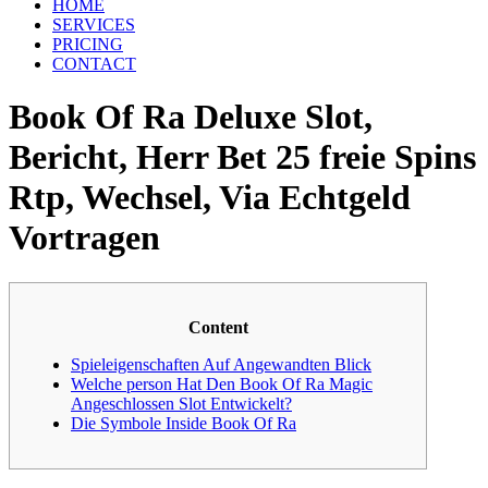
HOME
SERVICES
PRICING
CONTACT
Book Of Ra Deluxe Slot,
Bericht, Herr Bet 25 freie Spins
Rtp, Wechsel, Via Echtgeld
Vortragen
Content
Spieleigenschaften Auf Angewandten Blick
Welche person Hat Den Book Of Ra Magic
Angeschlossen Slot Entwickelt?
Die Symbole Inside Book Of Ra