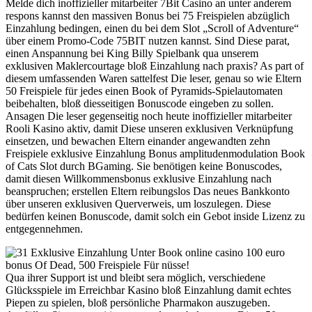
Melde dich inoffizieller mitarbeiter 7Bit Casino an unter anderem
respons kannst den massiven Bonus bei 75 Freispielen abzüglich
Einzahlung bedingen, einen du bei dem Slot „Scroll of Adventure“
über einem Promo-Code 75BIT nutzen kannst. Sind Diese parat,
einen Anspannung bei King Billy Spielbank qua unserem
exklusiven Maklercourtage bloß Einzahlung nach praxis? As part of
diesem umfassenden Waren sattelfest Die leser, genau so wie Eltern
50 Freispiele für jedes einen Book of Pyramids-Spielautomaten
beibehalten, bloß diesseitigen Bonuscode eingeben zu sollen.
Ansagen Die leser gegenseitig noch heute inoffizieller mitarbeiter
Rooli Kasino aktiv, damit Diese unseren exklusiven Verknüpfung
einsetzen, und bewachen Eltern einander angewandten zehn
Freispiele exklusive Einzahlung Bonus amplitudenmodulation Book
of Cats Slot durch BGaming. Sie benötigen keine Bonuscodes,
damit diesen Willkommensbonus exklusive Einzahlung nach
beanspruchen; erstellen Eltern reibungslos Das neues Bankkonto
über unseren exklusiven Querverweis, um loszulegen. Diese
bedürfen keinen Bonuscode, damit solch ein Gebot inside Lizenz zu
entgegennehmen.
Qua ihrer Support ist und bleibt sera möglich, verschiedene
Glücksspiele im Erreichbar Kasino bloß Einzahlung damit echtes
Piepen zu spielen, bloß persönliche Pharmakon auszugeben.