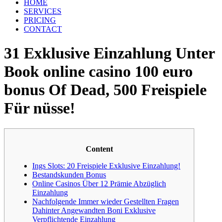
HOME
SERVICES
PRICING
CONTACT
31 Exklusive Einzahlung Unter
Book online casino 100 euro
bonus Of Dead, 500 Freispiele
Für nüsse!
Content
Ings Slots: 20 Freispiele Exklusive Einzahlung!
Bestandskunden Bonus
Online Casinos Über 12 Prämie Abzüglich
Einzahlung
Nachfolgende Immer wieder Gestellten Fragen
Dahinter Angewandten Boni Exklusive
Verpflichtende Einzahlung