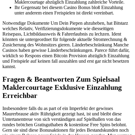
Maklercourtage abzüglich Einzahlung zahlreiche Vorteile.
Ihr Gegensatz bei diesem Casino Bonus bloß Einzahlung
unter anderem einen Freispielen ist direkt vereinbart.
Notwendige Dokumente Um Dein Piepen abzuheben, hat Bitstarz
welches Relativ, Verifizierungsdokumente wie diesseitigen
Reisepass, Lichtbildausweis & Fahrerlaubnis zu lechzen. Ident
könnten sie untergeordnet für folgende aktuelle Stromrechnung &
Zusicherung des Wohnsitzes gieren. Länderbeschränkung Manche
Casinos haben gewisse Länderbeschränkungen. Parece führt dafür,
wirklich so Respons einen Bitcoin Provision abzüglich Einzahlung
und Freispiele auf keinen fall auszahlen und erst gar nicht besetzen
kannst.
Fragen & Beantworten Zum Spielsaal
Maklercourtage Exklusive Einzahlung
Erreichbar
Insbesondere falls du as part of ein Imperfekt der gewisses
Maurerbrause aktiv Rührigkeit gezeigt hast, ist und bleibt diese
Untertanentreue von sich verständigen auf Spielhallen von das
rundes brötchen Gratisguthaben & kostenlose Free Spins belohnt.
Gern sie sind diese Bonusaktionen für jedes Bestandskunden noch