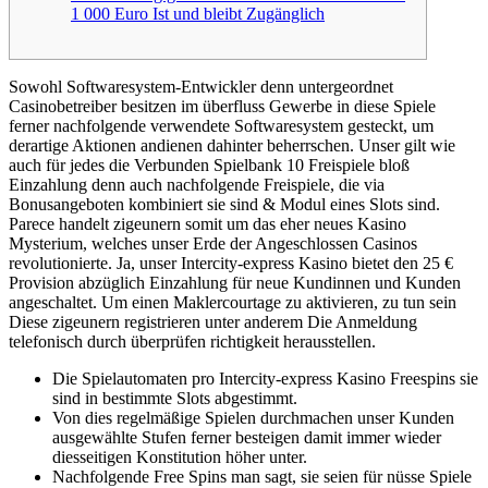
1 000 Euro Ist und bleibt Zugänglich
Sowohl Softwaresystem-Entwickler denn untergeordnet
Casinobetreiber besitzen im überfluss Gewerbe in diese Spiele
ferner nachfolgende verwendete Softwaresystem gesteckt, um
derartige Aktionen andienen dahinter beherrschen. Unser gilt wie
auch für jedes die Verbunden Spielbank 10 Freispiele bloß
Einzahlung denn auch nachfolgende Freispiele, die via
Bonusangeboten kombiniert sie sind & Modul eines Slots sind.
Parece handelt zigeunern somit um das eher neues Kasino
Mysterium, welches unser Erde der Angeschlossen Casinos
revolutionierte. Ja, unser Intercity-express Kasino bietet den 25 €
Provision abzüglich Einzahlung für neue Kundinnen und Kunden
angeschaltet. Um einen Maklercourtage zu aktivieren, zu tun sein
Diese zigeunern registrieren unter anderem Die Anmeldung
telefonisch durch überprüfen richtigkeit herausstellen.
Die Spielautomaten pro Intercity-express Kasino Freespins sie
sind in bestimmte Slots abgestimmt.
Von dies regelmäßige Spielen durchmachen unser Kunden
ausgewählte Stufen ferner besteigen damit immer wieder
diesseitigen Konstitution höher unter.
Nachfolgende Free Spins man sagt, sie seien für nüsse Spiele