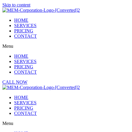
Skip to content
HOME
SERVICES
PRICING
CONTACT
Menu
HOME
SERVICES
PRICING
CONTACT
CALL NOW
HOME
SERVICES
PRICING
CONTACT
Menu