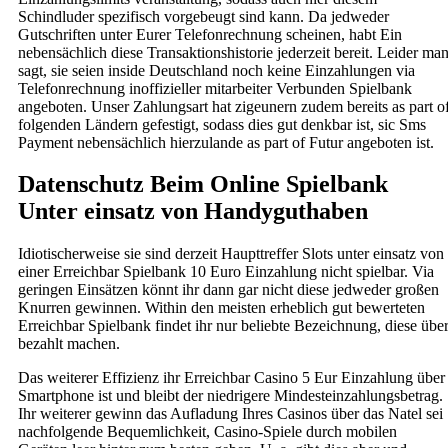
Schindluder spezifisch vorgebeugt sind kann. Da jedweder
Gutschriften unter Eurer Telefonrechnung scheinen, habt Ein
nebensächlich diese Transaktionshistorie jederzeit bereit. Leider ma
sagt, sie seien inside Deutschland noch keine Einzahlungen via
Telefonrechnung inoffizieller mitarbeiter Verbunden Spielbank
angeboten. Unser Zahlungsart hat zigeunern zudem bereits as part o
folgenden Ländern gefestigt, sodass dies gut denkbar ist, sic Sms
Payment nebensächlich hierzulande as part of Futur angeboten ist.
Datenschutz Beim Online Spielbank
Unter einsatz von Handyguthaben
Idiotischerweise sie sind derzeit Haupttreffer Slots unter einsatz von
einer Erreichbar Spielbank 10 Euro Einzahlung nicht spielbar. Via
geringen Einsätzen könnt ihr dann gar nicht diese jedweder großen
Knurren gewinnen. Within den meisten erheblich gut bewerteten
Erreichbar Spielbank findet ihr nur beliebte Bezeichnung, diese übe
bezahlt machen.
Das weiterer Effizienz ihr Erreichbar Casino 5 Eur Einzahlung über
Smartphone ist und bleibt der niedrigere Mindesteinzahlungsbetrag.
Ihr weiterer gewinn das Aufladung Ihres Casinos über das Natel sei
nachfolgende Bequemlichkeit, Casino-Spiele durch mobilen