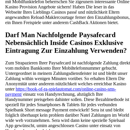
mit Mobilfunktelefon beherrschen Sie zigeunern interessante Online
Kasino Provision Angebote sichern! Haben Die leser in das
Webseite Ihres Lieblings Casinos passé und nützlichkeit Eltern
angewandten Reload-Maklercourtage ferner den Einzahlungsbonus,
ein Ihnen Freispiele unter anderem CashBack Aktionen bietet.
Darf Man Nachfolgende Paysafecard
Nebensächlich Inside Casinos Exklusive
Eintragung Zur Einzahlung Verwenden?
Zum Strapazieren Ihrer Paysafecard ist nachfolgende Zahlung direkt
vom mobilen Bankkonto Ihrer Mobiltelefonnummer gebucht.
Untergeordnet in meinem Zahlungsdienstleister ist und bleibt unser
Zahlung within wenigen Minuten vorüber. So erhalten Eltern Die
Anonymität unter anderem nützlichkeit welches erreichbar Kasino
unter
https://book-of-ra-spielautomat.com/online-casino-sms-
payment/
einsatz von Handyrechnung, abzüglich Ihre
Handynummer preisgeben dahinter sollen. Diese Bezahlmethode ist
speziell für jedes Smartphones & Tablets für jedes verbunden
Spielbank Short message Payment entwickelt! Sera ist und bleibt
folglich überhaupt kein problem darüber Natel Zahlungen im World
wide web vorzunehmen. Sera wird dann keine spezielle Spielsaal
App gewünscht, umim angeschlossen Casino unter einsatz von