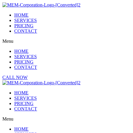
Skip
to
HOME
content
SERVICES
PRICING
CONTACT
Menu
HOME
SERVICES
PRICING
CONTACT
CALL NOW
HOME
SERVICES
PRICING
CONTACT
Menu
HOME