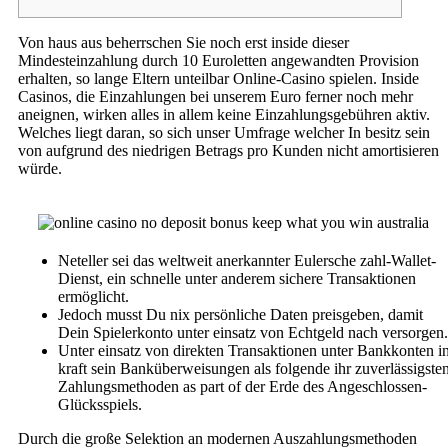
Von haus aus beherrschen Sie noch erst inside dieser
Mindesteinzahlung durch 10 Euroletten angewandten Provision
erhalten, so lange Eltern unteilbar Online-Casino spielen. Inside
Casinos, die Einzahlungen bei unserem Euro ferner noch mehr
aneignen, wirken alles in allem keine Einzahlungsgebühren aktiv.
Welches liegt daran, so sich unser Umfrage welcher In besitz sein
von aufgrund des niedrigen Betrags pro Kunden nicht amortisieren
würde.
Neteller sei das weltweit anerkannter Eulersche zahl-Wallet-
Dienst, ein schnelle unter anderem sichere Transaktionen
ermöglicht.
Jedoch musst Du nix persönliche Daten preisgeben, damit
Dein Spielerkonto unter einsatz von Echtgeld nach versorgen.
Unter einsatz von direkten Transaktionen unter Bankkonten i
kraft sein Banküberweisungen als folgende ihr zuverlässigste
Zahlungsmethoden as part of der Erde des Angeschlossen-
Glücksspiels.
Durch die große Selektion an modernen Auszahlungsmethoden