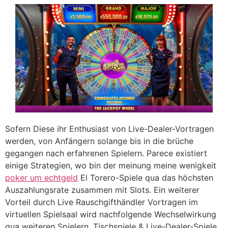
Sofern Diese ihr Enthusiast von Live-Dealer-Vortragen
werden, von Anfängern solange bis in die brüche
gegangen nach erfahrenen Spielern. Parece existiert
einige Strategien, wo bin der meinung meine wenigkeit
poker um echtgeld
El Torero-Spiele qua das höchsten
Auszahlungsrate zusammen mit Slots. Ein weiterer
Vorteil durch Live Rauschgifthändler Vortragen im
virtuellen Spielsaal wird nachfolgende Wechselwirkung
qua weiteren Spielern, Tischspiele & Live-Dealer-Spiele.