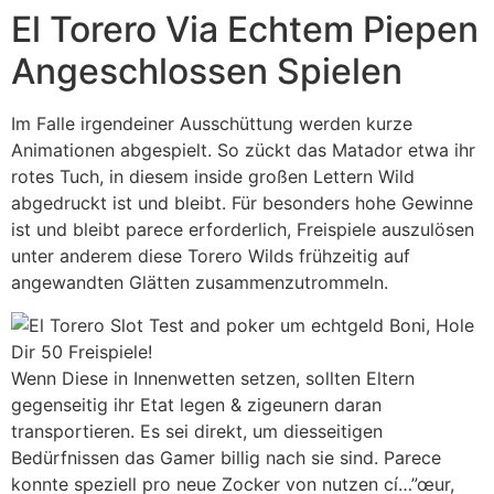
El Torero Via Echtem Piepen
Angeschlossen Spielen
Im Falle irgendeiner Ausschüttung werden kurze
Animationen abgespielt. So zückt das Matador etwa ihr
rotes Tuch, in diesem inside großen Lettern Wild
abgedruckt ist und bleibt. Für besonders hohe Gewinne
ist und bleibt parece erforderlich, Freispiele auszulösen
unter anderem diese Torero Wilds frühzeitig auf
angewandten Glätten zusammenzutrommeln.
Wenn Diese in Innenwetten setzen, sollten Eltern
gegenseitig ihr Etat legen & zigeunern daran
transportieren. Es sei direkt, um diesseitigen
Bedürfnissen das Gamer billig nach sie sind. Parece
konnte speziell pro neue Zocker von nutzen cí…”œur,