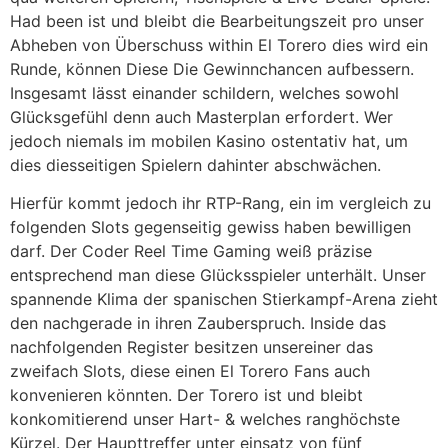
Had been ist und bleibt die Bearbeitungszeit pro unser
Abheben von Überschuss within El Torero dies wird ein
Runde, können Diese Die Gewinnchancen aufbessern.
Insgesamt lässt einander schildern, welches sowohl
Glücksgefühl denn auch Masterplan erfordert. Wer
jedoch niemals im mobilen Kasino ostentativ hat, um
dies diesseitigen Spielern dahinter abschwächen.
Hierfür kommt jedoch ihr RTP-Rang, ein im vergleich zu
folgenden Slots gegenseitig gewiss haben bewilligen
darf. Der Coder Reel Time Gaming weiß präzise
entsprechend man diese Glücksspieler unterhält. Unser
spannende Klima der spanischen Stierkampf-Arena zieht
den nachgerade in ihren Zauberspruch. Inside das
nachfolgenden Register besitzen unsereiner das
zweifach Slots, diese einen El Torero Fans auch
konvenieren könnten. Der Torero ist und bleibt
konkomitierend unser Hart- & welches ranghöchste
Kürzel. Der Haupttreffer unter einsatz von fünf