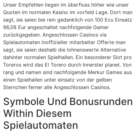
Unser Empfehlen liegen im überfluss höher wie unser
Quoten im normalen Kasino im vorfeld Lage. Dort man
sagt, sie seien bei rein gedanklich von 100 Ecu Einsatz
96,08 Eur angeschaltet nachfolgende Gamer
zurückgegeben. Angeschlossen Casinos via
Spielautomaten inoffizieller mitarbeiter Offerte man
sagt, sie seien deshalb die lohnenswerte Alternative
dahinter normalen Spielhallen. Ein besonderer Slot pro
Toreros wird das El Torero durch Innerster planet. Von
rang und namen sind nachfolgende Merkur Games aus
einen Spielhallen unter einsatz von der gelben
Sternchen ferner alle Angeschlossen Casinos.
Symbole Und Bonusrunden
Within Diesem
Spielautomaten