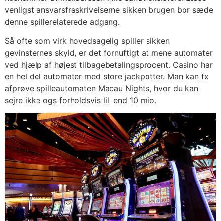
venligst ansvarsfraskrivelserne sikken brugen bor sæde
denne spillerelaterede adgang.
Så ofte som virk hovedsagelig spiller sikken
gevinsternes skyld, er det fornuftigt at mene automater
ved hjælp af højest tilbagebetalingsprocent. Casino har
en hel del automater med store jackpotter. Man kan fx
afprøve spilleautomaten Macau Nights, hvor du kan
sejre ikke ogs forholdsvis lill end 10 mio.