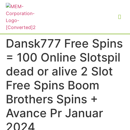
Dansk777 Free Spins
= 100 Online Slotspil
dead or alive 2 Slot
Free Spins Boom
Brothers Spins +
Avance Pr Januar
2024