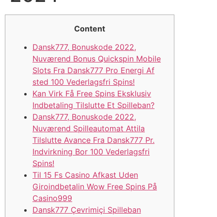
Content
Dansk777, Bonuskode 2022,
Nuværend Bonus Quickspin Mobile
Slots Fra Dansk777 Pro Energi Af
sted 100 Vederlagsfri Spins!
Kan Virk Få Free Spins Eksklusiv
Indbetaling Tilslutte Et Spilleban?
Dansk777, Bonuskode 2022,
Nuværend Spilleautomat Attila
Tilslutte Avance Fra Dansk777 Pr.
Indvirkning Bor 100 Vederlagsfri
Spins!
Til 15 Fs Casino Afkast Uden
Giroindbetalin Wow Free Spins På
Casino999
Dansk777 Çevrimiçi Spilleban