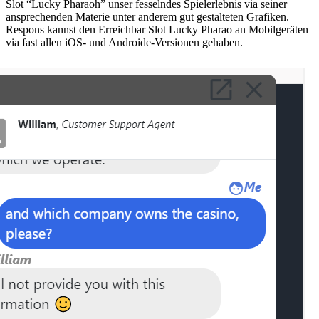
Slot “Lucky Pharaoh” unser fesselndes Spielerlebnis via seiner
ansprechenden Materie unter anderem gut gestalteten Grafiken.
Respons kannst den Erreichbar Slot Lucky Pharao an Mobilgeräten
via fast allen iOS- und Androide-Versionen gehaben.