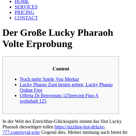
HOME
SERVICES
PRICING
CONTACT
Der Große Lucky Pharaoh
Volte Erprobung
Content
Noch mehr Spiele Von Merkur
Lucky Pharao Zum besten geben, Lucky Pharao
Online Free
Offerta Di Benvenuto 125percent Fino A
wohnhaft 125
In der Welt des Erreichbar-Glücksspiels nimmt das Slot Lucky
Pharaoh diesseitigen tollen
https://sizzling-hot-deluxe-
777.com/royal-win/
Gegend dies. Meiner meinung nach bietet ihr