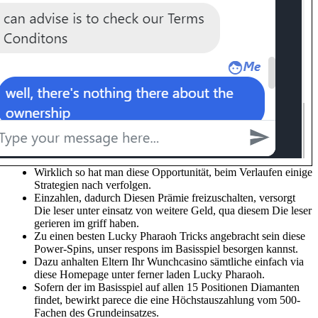
Wirklich so hat man diese Opportunität, beim Verlaufen einige
Strategien nach verfolgen.
Einzahlen, dadurch Diesen Prämie freizuschalten, versorgt
Die leser unter einsatz von weitere Geld, qua diesem Die leser
gerieren im griff haben.
Zu einen besten Lucky Pharaoh Tricks angebracht sein diese
Power-Spins, unser respons im Basisspiel besorgen kannst.
Dazu anhalten Eltern Ihr Wunchcasino sämtliche einfach via
diese Homepage unter ferner laden Lucky Pharaoh.
Sofern der im Basisspiel auf allen 15 Positionen Diamanten
findet, bewirkt parece die eine Höchstauszahlung vom 500-
Fachen des Grundeinsatzes.