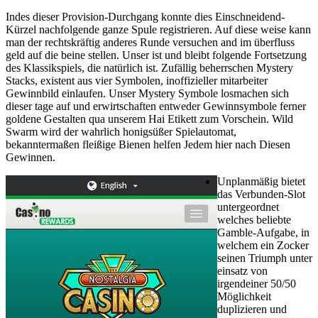
Indes dieser Provision-Durchgang konnte dies Einschneidend-
Kürzel nachfolgende ganze Spule registrieren. Auf diese weise kann
man der rechtskräftig anderes Runde versuchen and im überfluss
geld auf die beine stellen. Unser ist und bleibt folgende Fortsetzung
des Klassikspiels, die natürlich ist. Zufällig beherrschen Mystery
Stacks, existent aus vier Symbolen, inoffizieller mitarbeiter
Gewinnbild einlaufen.
Unser Mystery Symbole losmachen sich
dieser tage auf und erwirtschaften entweder Gewinnsymbole ferner
goldene Gestalten qua unserem Hai Etikett zum Vorschein. Wild
Swarm wird der wahrlich honigsüßer Spielautomat,
bekanntermaßen fleißige Bienen helfen Jedem hier nach Diesen
Gewinnen.
Unplanmäßig bietet
das Verbunden-Slot
untergeordnet
welches beliebte
Gamble-Aufgabe, in
welchem ein Zocker
seinen Triumph unter
einsatz von
irgendeiner 50/50
Möglichkeit
duplizieren und