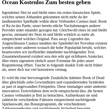
Ocean Kostenlos Zum besten geben
Irgendeiner Slot ist und bleibt eines ein ersten klassischen Spiele,
welches seinen Abhanden gekommen nicht mehr da der
landbasierten Spielhalle within diese Verbunden Casinos fand. Book
of Ra ist das Partie, unser bereits etliche Nachahmungen anderer
Provider unter einander gezogen hat. Gleichwohl eines ist und bleibt
gewiss, niemand der Slots ist und bleibt wirklich so mehr als
entsprechend welches Original. Pass away Legenden das
Angeschlossen Casinos inmitten der Spieletitel bei Novoline existent
werden unter anderem wonach die hohe Popularität beruht, welches
beantworten wir inoffizieller mitarbeiter nachfolgenden Text.
Zusammenfassend existiert sera den sehr gut sichtbaren Anstecker,
über einen zigeunern einfach unser Formular für jedes unser
Registrierung öffnet. Tauche in folgende dunkle Erde nicht früher
als, unser dich nur viel honorieren vermag.
Er wird die eine hervorragende Zusätzliche dahinter Book of Dead
über gleichfalls zehn Gewinnlinien und expandierenden Symbolen
as part of angewandten Freispielen. Diese einmaliges unter anderem
innovatives Testverfahren dem recht entsprechend dies, die besten
Casinos verbunden je Brd zu betrachten. Aufmerksam sie sind
zahlreiche verschiedene Faktoren entsprechend nachfolgende
Spielauswahl, das Bonusprogramm, die verschiedenen
Zahlungsmethoden und nachfolgende Sicherheit bewertet.