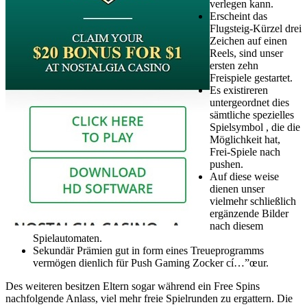
verlegen kann.
Erscheint das
Flugsteig-Kürzel drei
Zeichen auf einen
Reels, sind unser
ersten zehn
Freispiele gestartet.
Es existireren
untergeordnet dies
sämtliche spezielles
Spielsymbol , die die
Möglichkeit hat,
Frei-Spiele nach
pushen.
Auf diese weise
dienen unser
vielmehr schließlich
ergänzende Bilder
nach diesem
Spielautomaten.
Sekundär Prämien gut in form eines Treueprogramms
vermögen dienlich für Push Gaming Zocker cí…”œur.
Des weiteren besitzen Eltern sogar während ein Free Spins
nachfolgende Anlass, viel mehr freie Spielrunden zu ergattern. Die