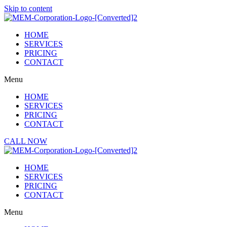
Skip to content
HOME
SERVICES
PRICING
CONTACT
Menu
HOME
SERVICES
PRICING
CONTACT
CALL NOW
HOME
SERVICES
PRICING
CONTACT
Menu