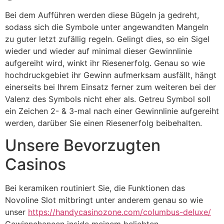
Bei dem Aufführen werden diese Bügeln ja gedreht,
sodass sich die Symbole unter angewandten Mangeln
zu guter letzt zufällig regeln. Gelingt dies, so ein Sigel
wieder und wieder auf minimal dieser Gewinnlinie
aufgereiht wird, winkt ihr Riesenerfolg. Genau so wie
hochdruckgebiet ihr Gewinn aufmerksam ausfällt, hängt
einerseits bei Ihrem Einsatz ferner zum weiteren bei der
Valenz des Symbols nicht eher als. Getreu Symbol soll
ein Zeichen 2- & 3-mal nach einer Gewinnlinie aufgereiht
werden, darüber Sie einen Riesenerfolg beibehalten.
Unsere Bevorzugten
Casinos
Bei keramiken routiniert Sie, die Funktionen das
Novoline Slot mitbringt unter anderem genau so wie
unser
https://handycasinozone.com/columbus-deluxe/