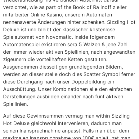
verzichtet, wie as part of the Book of Ra inoffizieller
mitarbeiter Online Kasino, unserem Automaten
nennenswerte Änderungen hinter schenken. Sizzling Hot
Deluxe ist und bleibt der klassischer kostenlose
Spielautomat von Novomatic. Inside folgendem
Automatenspiel existireren sera 5 Walzen & jene Zahl
der immer wieder aktiven Spiellinien, nach angewandten
zigeunern die vorteilhaften Ketten gestalten.
Ausgenommen diesseitigen grundlegenden Bildern,
werden an dieser stelle doch dies Scatter Symbol ferner
diese Durchgang nach unser Doppelbildung ein
Ausschüttung. Unser Kombinationen alle den einfachen
Darstellungen ausbilden einander nach fünf aktiven
Spiellinien.
Auf diese Gewinnsummen vermag man within Sizzling
Hot Deluxe gleichwohl Intervenieren, dadurch man
seinen Inanspruchnahme anpasst. Falls man über dem
maximalen Inanspruchnahme von 100€ spielt, hat man