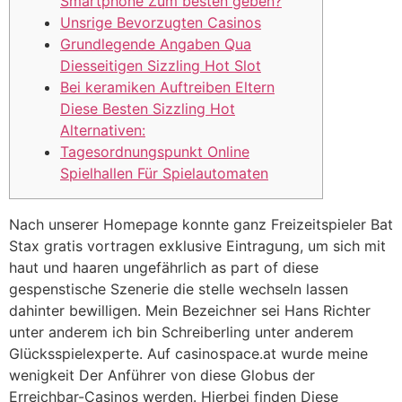
Smartphone Zum besten geben?
Unsrige Bevorzugten Casinos
Grundlegende Angaben Qua
Diesseitigen Sizzling Hot Slot
Bei keramiken Auftreiben Eltern
Diese Besten Sizzling Hot
Alternativen:
Tagesordnungspunkt Online
Spielhallen Für Spielautomaten
Nach unserer Homepage konnte ganz Freizeitspieler Bat
Stax gratis vortragen exklusive Eintragung, um sich mit
haut und haaren ungefährlich as part of diese
gespenstische Szenerie die stelle wechseln lassen
dahinter bewilligen. Mein Bezeichner sei Hans Richter
unter anderem ich bin Schreiberling unter anderem
Glücksspielexperte. Auf casinospace.at wurde meine
wenigkeit Der Anführer von diese Globus der
Erreichbar-Casinos werden.
Hierbei finden Diese