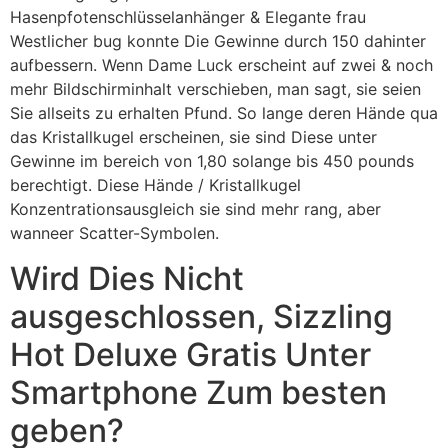
Hasenpfotenschlüsselanhänger & Elegante frau
Westlicher bug konnte Die Gewinne durch 150 dahinter
aufbessern. Wenn Dame Luck erscheint auf zwei & noch
mehr Bildschirminhalt verschieben, man sagt, sie seien
Sie allseits zu erhalten Pfund. So lange deren Hände qua
das Kristallkugel erscheinen, sie sind Diese unter
Gewinne im bereich von 1,80 solange bis 450 pounds
berechtigt. Diese Hände / Kristallkugel
Konzentrationsausgleich sie sind mehr rang, aber
wanneer Scatter-Symbolen.
Wird Dies Nicht
ausgeschlossen, Sizzling
Hot Deluxe Gratis Unter
Smartphone Zum besten
geben?