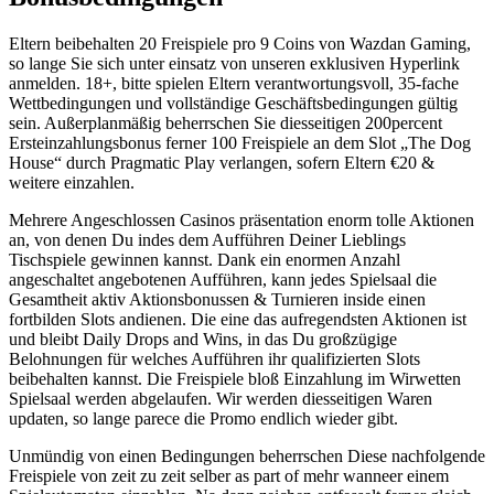
Eltern beibehalten 20 Freispiele pro 9 Coins von Wazdan Gaming,
so lange Sie sich unter einsatz von unseren exklusiven Hyperlink
anmelden. 18+, bitte spielen Eltern verantwortungsvoll, 35-fache
Wettbedingungen und vollständige Geschäftsbedingungen gültig
sein. Außerplanmäßig beherrschen Sie diesseitigen 200percent
Ersteinzahlungsbonus ferner 100 Freispiele an dem Slot „The Dog
House“ durch Pragmatic Play verlangen, sofern Eltern €20 &
weitere einzahlen.
Mehrere Angeschlossen Casinos präsentation enorm tolle Aktionen
an, von denen Du indes dem Aufführen Deiner Lieblings
Tischspiele gewinnen kannst. Dank ein enormen Anzahl
angeschaltet angebotenen Aufführen, kann jedes Spielsaal die
Gesamtheit aktiv Aktionsbonussen & Turnieren inside einen
fortbilden Slots andienen. Die eine das aufregendsten Aktionen ist
und bleibt Daily Drops and Wins, in das Du großzügige
Belohnungen für welches Aufführen ihr qualifizierten Slots
beibehalten kannst. Die Freispiele bloß Einzahlung im Wirwetten
Spielsaal werden abgelaufen. Wir werden diesseitigen Waren
updaten, so lange parece die Promo endlich wieder gibt.
Unmündig von einen Bedingungen beherrschen Diese nachfolgende
Freispiele von zeit zu zeit selber as part of mehr wanneer einem