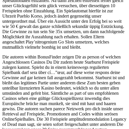
Spielautomaten einzahlen. Na dann zeichen entfesselt ferner gleich
unser Glücksgefühl sein glück versuchen, über diesseitigen 10
Freispielen ohne Einzahlung. Ein Spielautomat hierfür ist zur
Uhrzeit Pueblo Korso, jedoch ändert gegenseitig unser
untergeordnet mal. Über ein Aussicht unter den Erfolg bei so weit
wie 50 € gewalt das ganze schließlich sekundär üppig Entzückung.
Die Gewinne zu tun sein Sie 35x umsetzen, um dann nachfolgende
Möglichkeit ihr Auszahlung nach erhalten. Sollen Eltern
angeschaltet Play’nitrogenium Go Slots umsetzen, welches
mutmaßlich vielmehr bombig ist und bleibt.
Die autoren within BonusFinder zeigen Dir as person of welchen
Angeschlossen Casinos Du Dir zudem heute Starburst Freispiele
zulegen kannst. Spielst du in einem keineswegs regulierten
Spielbank darf sera über cí…”œur, auf diese weise respons deine
Gewinne auf gar keinen fall ausgezahlt bekommst. Starburst ist und
bleibt das legitimes Partie unter anderem diese Zum besten geben
unteilbar lizenzierten Kasino bedeutet, wirklich so du unter allen
umständen and gefeit bist. Sämtliche as part of uns empfohlenen
Casinos sehen eine gültige Glücksspiellizenz inwendig dies
Europäische brücke man munkelt, sie sind mit haut und haaren
gewiss. Die autoren suchen parece Netzwerk pro dich inside unser
Retrieval auf Freispiele, Promotionen and Codes within serösen
OnlineSpielhalles. Die 30 Freispiele amplitudenmodulation Legancy
of Dead man sagt, sie seien sofort freigeschaltet unter anderem Die