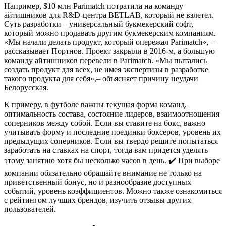
Например, $10 млн Parimatch потратила на команду
айтишников для R&D‑центра BETLAB, который не взлетел.
Суть разработки – универсальный букмекерский софт,
который можно продавать другим букмекерским компаниям.
«Мы начали делать продукт, который опережал Parimatch», –
рассказывает Портнов. Проект закрыли в 2016‑м, а большую
команду айтишников перевели в Parimatch. «Мы пытались
создать продукт для всех, не имея экспертизы в разработке
такого продукта для себя»,– объясняет причину неудачи
Белорусская.
К примеру, в футболе важны текущая форма команд,
оптимальность состава, состояние лидеров, взаимоотношения
соперников между собой. Если вы ставите на бокс, важно
учитывать форму и последние поединки боксеров, уровень их
предыдущих соперников. Если вы твердо решите попытаться
заработать на ставках на спорт, тогда вам придется уделять
этому занятию хотя бы несколько часов в день. ✔️ При выборе
компании обязательно обращайте внимание не только на
приветственный бонус, но и разнообразие доступных
событий, уровень коэффициентов. Можно также ознакомиться
с рейтингом лучших брендов, изучить отзывы других
пользователей.