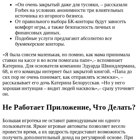
«Он очень закрытый даже для тусовки, – рассказали
Forbes на условиях анонимности три влиятельных
источника из игорного бизнеса.
От правильного выбора БК-конторы будут зависеть
комфорт игры, а также безопасность личных и
финансовых данных.
Подобные услуги предлагают абсолютно все
букмекерские конторы.
«Я была совсем маленькая, но помню, как мама принимала
ставки на кассе и во всем помогала папе»,– вспоминает
Катерина. Для основателя компании Эдуарда Швиндлермана,
68, и его команды интернет был закрытой книгой. «Папа до
сих пор не очень понимает, как отправлять эсэмэски», –
рассказывает его дочь Катерина Белорусская. «Но у него
хорошая интуиция – видит людей насквозь»,– сразу уточняет
он.
Не Работает Приложение, Что Делать?
Большая игротека не оставит равнодушным ни одного
пользователя. Яркие игровые автоматы позволяет весело
провести время, а их щедрость предоставит возможность
получить дополнительный доход на регулярной основе. При