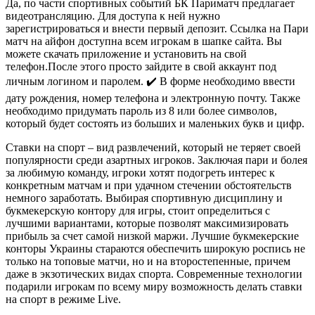
Да, по части спортивных событий БК Париматч предлагает
видеотрансляцию. Для доступа к ней нужно
зарегистрироваться и внести первый депозит. Ссылка на Пари
матч на айфон доступна всем игрокам в шапке сайта. Вы
можете скачать приложение и установить на свой
телефон.После этого просто зайдите в свой аккаунт под
личным логином и паролем. ✔️ В форме необходимо ввести
дату рождения, номер телефона и электронную почту. Также
необходимо придумать пароль из 8 или более символов,
который будет состоять из больших и маленьких букв и цифр.
Ставки на спорт – вид развлечений, который не теряет своей
популярности среди азартных игроков. Заключая пари и болея
за любимую команду, игроки хотят подогреть интерес к
конкретным матчам и при удачном стечении обстоятельств
немного заработать. Выбирая спортивную дисциплину и
букмекерскую контору для игры, стоит определиться с
лучшими вариантами, которые позволят максимизировать
прибыль за счет самой низкой маржи. Лучшие букмекерские
конторы Украины стараются обеспечить широкую роспись не
только на топовые матчи, но и на второстепенные, причем
даже в экзотических видах спорта. Современные технологии
подарили игрокам по всему миру возможность делать ставки
на спорт в режиме Live.