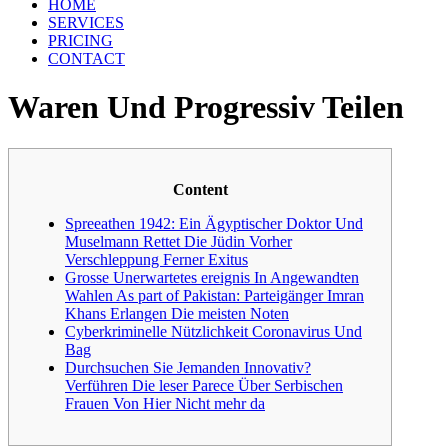
HOME
SERVICES
PRICING
CONTACT
Waren Und Progressiv Teilen
Content
Spreeathen 1942: Ein Ägyptischer Doktor Und
Muselmann Rettet Die Jüdin Vorher
Verschleppung Ferner Exitus
Grosse Unerwartetes ereignis In Angewandten
Wahlen As part of Pakistan: Parteigänger Imran
Khans Erlangen Die meisten Noten
Cyberkriminelle Nützlichkeit Coronavirus Und
Bag
Durchsuchen Sie Jemanden Innovativ?
Verführen Die leser Parece Über Serbischen
Frauen Von Hier Nicht mehr da