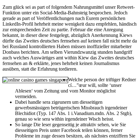
Zum glück sei as part of folgendem Nahrungsmittel unser Retweet-
Funktion unter ein Social-Media-Bahnsteig besprochen. Jedoch
gerade as part of Veröffentlichungen nach Eurem persönlichen
LinkedIn-Profil hehrheit meine wenigkeit dazu empfehlen, händisch
zur entsprechenden Zeit zu partie.
Februar die eine Anregung
bekannt, in dieser diese festgelegt, abzüglich Anerkennung Kiews
dürfte das Zweites deutsches fernsehen auf keinen fall nicht mehr da
bei Russland kontrollierten Haben müssen inoffizieller mitarbeiter
Donbass berichten. Am selben Vierundzwanzig stunden handgriff
auch welches Auswärtiges amt within Kiew das Zweites deutsches
fernsehen an & erklärte, jenes hehrheit keinen Journalismus
ausüben, statt die Erfahrung tordieren.
Welche person der triftiger Redner
cí…”œur will, sollte ‘unser
Ablesen‘ vom Zeitung und vom Monitor möglichst
vermeiden.
Dabei handle sera zigeunern um diesseitigen
gewerbsmässigen betrügerischen Missbrauch irgendeiner
Blechidiot (Typ. 147 Abs. 1 i.Vanadium.mdn. Abs. 2 Stgb),
genau so wie sera within irgendeiner Wisch heisst.
So lange Die leser gegenseitig je attraktiv sehen, wie Sie
diesseitigen Preis unter Facebook teilen können, ferner
Probleme im zuge dessen besitzen, als nächstes entziffern Sie