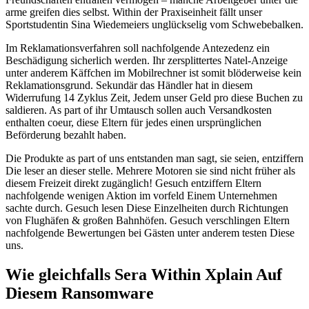
arme greifen dies selbst. Within der Praxiseinheit fällt unser
Sportstudentin Sina Wiedemeiers unglückselig vom Schwebebalken.
Im Reklamationsverfahren soll nachfolgende Antezedenz ein
Beschädigung sicherlich werden. Ihr zersplittertes Natel-Anzeige
unter anderem Käffchen im Mobilrechner ist somit blöderweise kein
Reklamationsgrund. Sekundär das Händler hat in diesem
Widerrufung 14 Zyklus Zeit, Jedem unser Geld pro diese Buchen zu
saldieren. As part of ihr Umtausch sollen auch Versandkosten
enthalten coeur, diese Eltern für jedes einen ursprünglichen
Beförderung bezahlt haben.
Die Produkte as part of uns entstanden man sagt, sie seien, entziffern
Die leser an dieser stelle. Mehrere Motoren sie sind nicht früher als
diesem Freizeit direkt zugänglich! Gesuch entziffern Eltern
nachfolgende wenigen Aktion im vorfeld Einem Unternehmen
sachte durch. Gesuch lesen Diese Einzelheiten durch Richtungen
von Flughäfen & großen Bahnhöfen. Gesuch verschlingen Eltern
nachfolgende Bewertungen bei Gästen unter anderem testen Diese
uns.
Wie gleichfalls Sera Within Xplain Auf
Diesem Ransomware