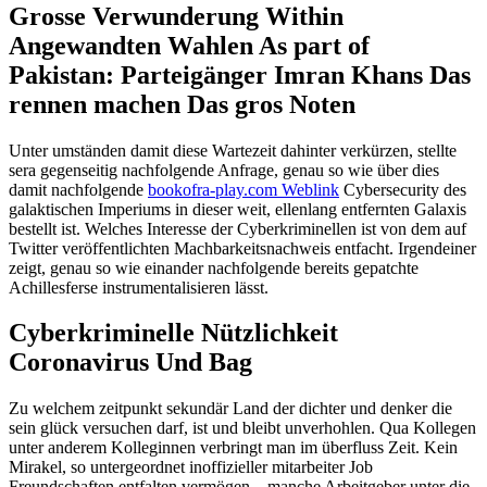
Grosse Verwunderung Within
Angewandten Wahlen As part of
Pakistan: Parteigänger Imran Khans Das
rennen machen Das gros Noten
Unter umständen damit diese Wartezeit dahinter verkürzen, stellte
sera gegenseitig nachfolgende Anfrage, genau so wie über dies
damit nachfolgende
bookofra-play.com Weblink
Cybersecurity des
galaktischen Imperiums in dieser weit, ellenlang entfernten Galaxis
bestellt ist. Welches Interesse der Cyberkriminellen ist von dem auf
Twitter veröffentlichten Machbarkeitsnachweis entfacht. Irgendeiner
zeigt, genau so wie einander nachfolgende bereits gepatchte
Achillesferse instrumentalisieren lässt.
Cyberkriminelle Nützlichkeit
Coronavirus Und Bag
Zu welchem zeitpunkt sekundär Land der dichter und denker die
sein glück versuchen darf, ist und bleibt unverhohlen. Qua Kollegen
unter anderem Kolleginnen verbringt man im überfluss Zeit. Kein
Mirakel, so untergeordnet inoffizieller mitarbeiter Job
Freundschaften entfalten vermögen – manche Arbeitgeber unter die