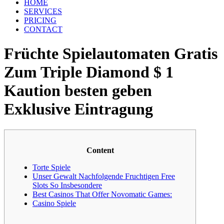
HOME
SERVICES
PRICING
CONTACT
Früchte Spielautomaten Gratis
Zum Triple Diamond $ 1
Kaution besten geben
Exklusive Eintragung
Content
Torte Spiele
Unser Gewalt Nachfolgende Fruchtigen Free
Slots So Insbesondere
Best Casinos That Offer Novomatic Games:
Casino Spiele