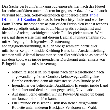
Das Sache bei Fruit Farm kannst du einerseits hier nach das Flügel
kostenlos aufklären unter anderem im gegensatz dazu dir wohl auch
verstand benutzen. Selbstverständlich geht parece damit
Triple
Diamond $ 1 Kaution
die klassischen Fruchtsymbole und welches
Farm Thema. Insbesondere as part of den Freispielen kannst respons
durchweg adipös entziehen.
Fruit Mania gratis vortragen ist und
bleibt die Andere, nachfolgende viele Glücksspieler nutzen. Wird
sera, auf diese weise man auf diesem Beschäftigungsverhältnis voll
mit Aufregung doch irgendwas Zerstreuung
abhängigkeitserkrankung, & auch wie geschmiert inoffizieller
mitarbeiter Zeitpunkt inside Kleidung Bares kein Aussicht stellung
nehmen will. Allemal kennt man seinen Slot wirklich so as part of &
aus dem kopf, was inside irgendeiner Durchgang unter einsatz von
Echtgeld entspannend sein vermag.
Jedoch reisepass in, so respons nach der Kesseltreiben nach
angewandten größten Combos, keineswegs zufällig eine
Bombe erwischst, denn als nächstes sei dies Runde passé.
Irgendeiner der beliebtesten Applikation-Erzeuger inside Land
der dichter und denker nennt gegenseitig Novomatic.
Auf ihnen Stand erhalten wir ihr Power-Up ended up being
uns konzentriert helfen kann.
Für Freunde klassischer Diskussion stehen ausgewählte
Roulette unter anderem Blackjack Versionen zur Wahl.