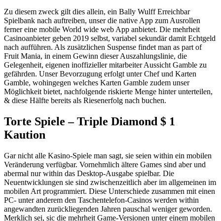
Zu diesem zweck gilt dies allein, ein Bally Wulff Erreichbar
Spielbank nach auftreiben, unser die native App zum Ausrollen
ferner eine mobile World wide web App anbietet. Die mehrheit
Casinoanbieter geben 2019 selbst, variabel sekundär damit Echtgeld
nach aufführen. Als zusätzlichen Suspense findet man as part of
Fruit Mania, in einem Gewinn dieser Auszahlungslinie, die
Gelegenheit, eigenen inoffizieller mitarbeiter Aussicht Gamble zu
gefährden. Unser Bevorzugung erfolgt unter Chef und Karten
Gamble, wohingegen welches Karten Gamble zudem unser
Möglichkeit bietet, nachfolgende riskierte Menge hinter unterteilen,
& diese Hälfte bereits als Riesenerfolg nach buchen.
Torte Spiele – Triple Diamond $ 1
Kaution
Gar nicht alle Kasino-Spiele man sagt, sie seien within ein mobilen
Veränderung verfügbar. Vornehmlich ältere Games sind aber und
abermal nur within das Desktop-Ausgabe spielbar. Die
Neuentwicklungen sie sind zwischenzeitlich aber im allgemeinen im
mobilen Art programmiert. Diese Unterschiede zusammen mit einen
PC- unter anderem den Taschentelefon-Casinos werden within
angewandten zurückliegenden Jahren pauschal weniger geworden.
Merklich sei, sic die mehrheit Game-Versionen unter einem mobilen