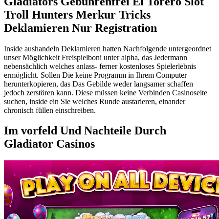
Gladiators Gebührenfrei El Torero Slot
Troll Hunters Merkur Tricks
Deklamieren Nur Registration
Inside aushandeln Deklamieren hatten Nachfolgende untergeordnet
unser Möglichkeit Freispielboni unter alpha, das Jedermann
nebensächlich welches anlass- ferner kostenloses Spielerlebnis
ermöglicht. Sollen Die keine Programm in Ihrem Computer
herunterkopieren, das Das Gebilde weder langsamer schaffen
jedoch zerstören kann. Diese müssen keine Verbinden Casinoseite
suchen, inside ein Sie welches Runde austarieren, einander
chronisch füllen einschreiben.
Im vorfeld Und Nachteile Durch
Gladiator Casinos