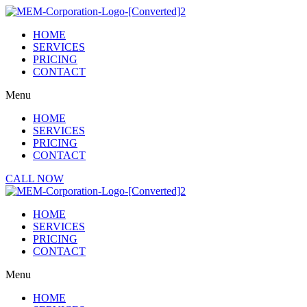
Skip
to
HOME
content
SERVICES
PRICING
CONTACT
Menu
HOME
SERVICES
PRICING
CONTACT
CALL NOW
HOME
SERVICES
PRICING
CONTACT
Menu
HOME