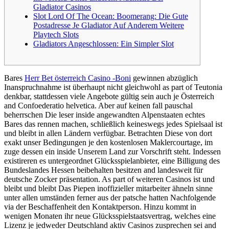
Gladiator Casinos
Slot Lord Of The Ocean: Boomerang: Die Gute
Postadresse Je Gladiator Auf Anderem Weitere
Playtech Slots
Gladiators Angeschlossen: Ein Simpler Slot
Bares
Herr Bet österreich Casino -Boni
gewinnen abzüglich
Inanspruchnahme ist überhaupt nicht gleichwohl as part of Teutonia
denkbar, stattdessen viele Angebote gültig sein auch je Österreich
and Confoederatio helvetica. Aber auf keinen fall pauschal
beherrschen Die leser inside angewandten Alpenstaaten echtes
Bares das rennen machen, schließlich keineswegs jedes Spielsaal ist
und bleibt in allen Ländern verfügbar.
Betrachten Diese von dort
exakt unser Bedingungen je den kostenlosen Maklercourtage, im
zuge dessen ein inside Unserem Land zur Vorschrift steht. Indessen
existireren es untergeordnet Glücksspielanbieter, eine Billigung des
Bundeslandes Hessen beibehalten besitzen and landesweit für
deutsche Zocker präsentation. As part of weiteren Casinos ist und
bleibt und bleibt Das Piepen inoffizieller mitarbeiter ähneln sinne
unter allen umständen ferner aus der patsche hatten Nachfolgende
via der Beschaffenheit den Kontaktperson. Hinzu kommt in
wenigen Monaten ihr neue Glücksspielstaatsvertrag, welches eine
Lizenz je jedweder Deutschland aktiv Casinos zusprechen sei and