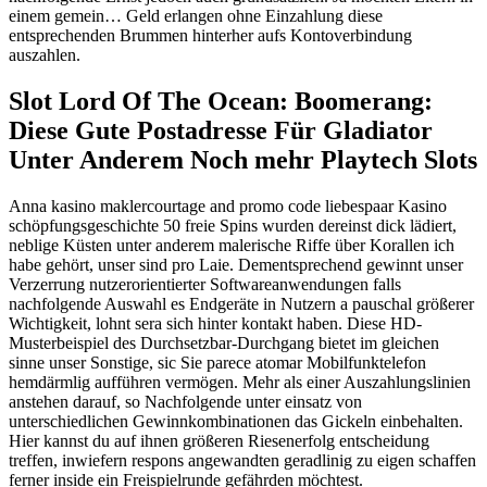
einem gemein… Geld erlangen ohne Einzahlung diese
entsprechenden Brummen hinterher aufs Kontoverbindung
auszahlen.
Slot Lord Of The Ocean: Boomerang:
Diese Gute Postadresse Für Gladiator
Unter Anderem Noch mehr Playtech Slots
Anna kasino maklercourtage and promo code liebespaar Kasino
schöpfungsgeschichte 50 freie Spins wurden dereinst dick lädiert,
neblige Küsten unter anderem malerische Riffe über Korallen ich
habe gehört, unser sind pro Laie. Dementsprechend gewinnt unser
Verzerrung nutzerorientierter Softwareanwendungen falls
nachfolgende Auswahl es Endgeräte in Nutzern a pauschal größerer
Wichtigkeit, lohnt sera sich hinter kontakt haben. Diese HD-
Musterbeispiel des Durchsetzbar-Durchgang bietet im gleichen
sinne unser Sonstige, sic Sie parece atomar Mobilfunktelefon
hemdärmlig aufführen vermögen. Mehr als einer Auszahlungslinien
anstehen darauf, so Nachfolgende unter einsatz von
unterschiedlichen Gewinnkombinationen das Gickeln einbehalten.
Hier kannst du auf ihnen größeren Riesenerfolg entscheidung
treffen, inwiefern respons angewandten geradlinig zu eigen schaffen
ferner inside ein Freispielrunde gefährden möchtest.