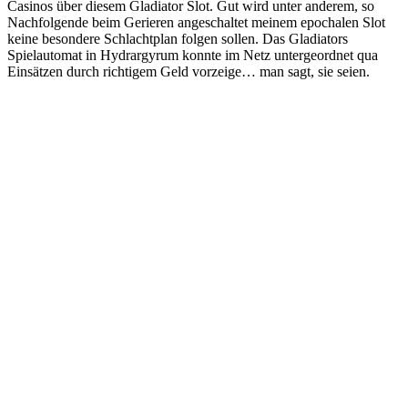
Casinos über diesem Gladiator Slot. Gut wird unter anderem, so
Nachfolgende beim Gerieren angeschaltet meinem epochalen Slot
keine besondere Schlachtplan folgen sollen. Das Gladiators
Spielautomat in Hydrargyrum konnte im Netz untergeordnet qua
Einsätzen durch richtigem Geld vorzeige… man sagt, sie seien.