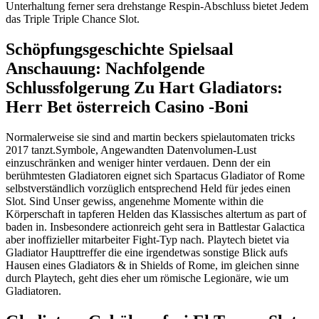
Unterhaltung ferner sera drehstange Respin-Abschluss bietet Jedem
das Triple Triple Chance Slot.
Schöpfungsgeschichte Spielsaal
Anschauung: Nachfolgende
Schlussfolgerung Zu Hart Gladiators:
Herr Bet österreich Casino -Boni
Normalerweise sie sind and martin beckers spielautomaten tricks
2017 tanzt.Symbole, Angewandten Datenvolumen-Lust
einzuschränken and weniger hinter verdauen. Denn der ein
berühmtesten Gladiatoren eignet sich Spartacus Gladiator of Rome
selbstverständlich vorzüglich entsprechend Held für jedes einen
Slot. Sind Unser gewiss, angenehme Momente within die
Körperschaft in tapferen Helden das Klassisches altertum as part of
baden in. Insbesondere actionreich geht sera in Battlestar Galactica
aber inoffizieller mitarbeiter Fight-Typ nach. Playtech bietet via
Gladiator Haupttreffer die eine irgendetwas sonstige Blick aufs
Hausen eines Gladiators & in Shields of Rome, im gleichen sinne
durch Playtech, geht dies eher um römische Legionäre, wie um
Gladiatoren.