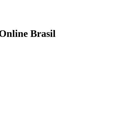
Online Brasil