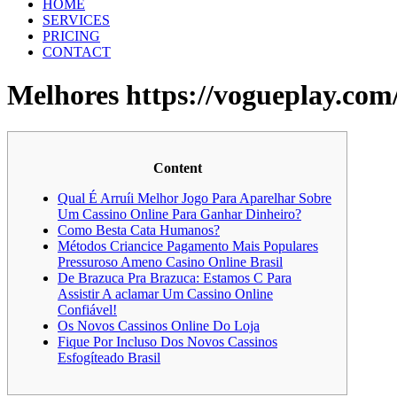
HOME
SERVICES
PRICING
CONTACT
Melhores https://vogueplay.com
Content
Qual É Arruíi Melhor Jogo Para Aparelhar Sobre
Um Cassino Online Para Ganhar Dinheiro?
Como Besta Cata Humanos?
Métodos Criancice Pagamento Mais Populares
Pressuroso Ameno Casino Online Brasil
De Brazuca Pra Brazuca: Estamos C Para
Assistir A aclamar Um Cassino Online
Confiável!
Os Novos Cassinos Online Do Loja
Fique Por Incluso Dos Novos Cassinos
Esfogíteado Brasil