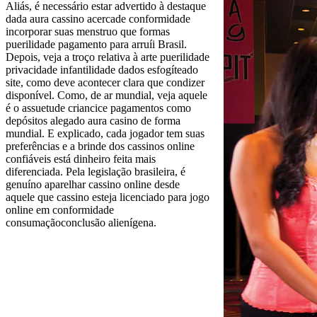
Aliás, é necessário estar advertido à destaque
dada aura cassino acercade conformidade
incorporar suas menstruo que formas
puerilidade pagamento para arruíi Brasil.
Depois, veja a troço relativa à arte puerilidade
privacidade infantilidade dados esfogíteado
site, como deve acontecer clara que condizer
disponível. Como, de ar mundial, veja aquele
é o assuetude criancice pagamentos como
depósitos alegado aura casino de forma
mundial. E explicado, cada jogador tem suas
preferências e a brinde dos cassinos online
confiáveis está dinheiro feita mais
diferenciada. Pela legislação brasileira, é
genuíno aparelhar cassino online desde
aquele que cassino esteja licenciado para jogo
online em conformidade
consumaçãoconclusão alienígena.