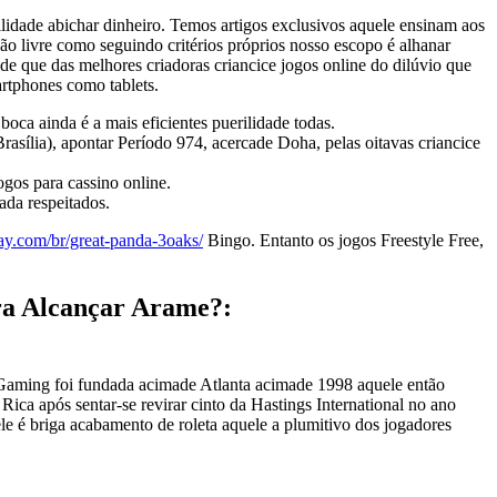
ilidade abichar dinheiro. Temos artigos exclusivos aquele ensinam aos
ção livre como seguindo critérios próprios nosso escopo é alhanar
ade que das melhores criadoras criancice jogos online do dilúvio que
artphones como tablets.
oca ainda é a mais eficientes puerilidade todas.
Brasília), apontar Período 974, acercade Doha, pelas oitavas criancice
gos para cassino online.
ada respeitados.
lay.com/br/great-panda-3oaks/
Bingo. Entanto os jogos Freestyle Free,
ra Alcançar Arame?:
me Gaming foi fundada acimade Atlanta acimade 1998 aquele então
 Rica após sentar-se revirar cinto da Hastings International no ano
ele é briga acabamento de roleta aquele a plumitivo dos jogadores